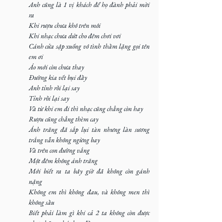
Anh cũng là 1 vị khách để họ đành phải mời 
ra
Khi rượu chưa khô trên môi
Khi nhạc chưa dứt cho đêm chơi vơi
Cánh cửa sập xuống vô tình thầm lặng gọi tên 
em ơi
Áo mới còn chưa thay
Đường kia vết bụi đầy
Anh tỉnh rồi lại say 
Tỉnh rồi lại say 
Và từ khi em đi thì nhạc cũng chẳng còn hay 
Rượu cũng chẳng thèm cay
Ánh trăng đã sắp lụi tàn nhưng làn sương 
trắng vẫn không ngừng bay
Và trên con đường vắng
Một đêm không ánh trăng
Mới biết ra ta bây giờ đã không còn gánh 
nặng
Không em thì không đau, và không men thì 
không sầu
Biết phải làm gì khi cả 2 ta không còn được 