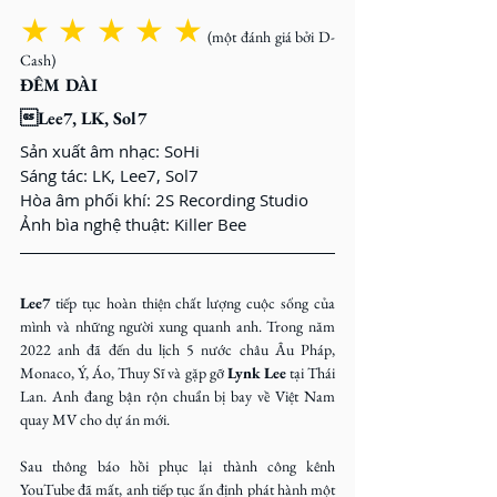
★ ★ ★ ★ ★
(một đánh giá bởi D-
Cash)
ĐÊM DÀI
Lee7, LK, Sol7
Sản xuất âm nhạc: SoHi
Sáng tác: LK, Lee7, Sol7
Hòa âm phối khí: 2S Recording Studio
Ảnh bìa nghệ thuật: Killer Bee
Lee7
 tiếp tục hoàn thiện chất lượng cuộc sống của 
mình và những người xung quanh anh. Trong năm 
2022 anh đã đến du lịch 5 nước châu Âu Pháp, 
Monaco, Ý, Áo, Thuy Sĩ và gặp gỡ 
Lynk Lee
 tại Thái 
Lan. Anh đang bận rộn chuẩn bị bay về Việt Nam 
quay MV cho dự án mới.
Sau thông báo hồi phục lại thành công kênh 
YouTube đã mất, anh tiếp tục ấn định phát hành một 