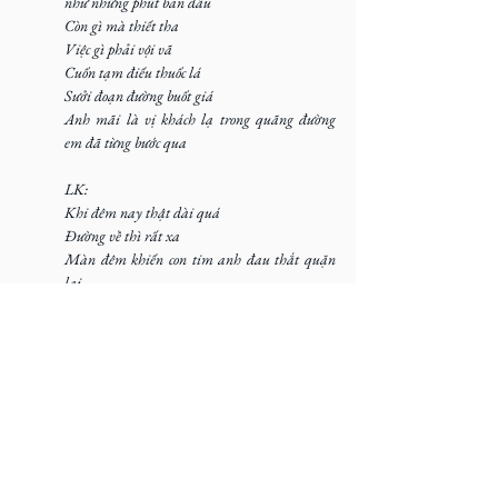
như những phút ban đầu
Còn gì mà thiết tha
Việc gì phải vội vã
Cuốn tạm điếu thuốc lá
Sưởi đoạn đường buốt giá
Anh mãi là vị khách lạ trong quãng đường 
em đã từng bước qua
LK:
Khi đêm nay thật dài quá 
Đường về thì rất xa 
Màn đêm khiến con tim anh đau thắt quặn 
lại 
Tìm đâu trong tâm can chút ý nghĩa tồn tại 
Thật dài quá 
Mà mình thì rất xa 
Rượu nồng trên mi cay những dĩ vãng nhạt 
nhoà 
Chợt thấy em đang đâu đây như là 1 giấc mơ 
Như là 1 giấc mơ 
Sol7: