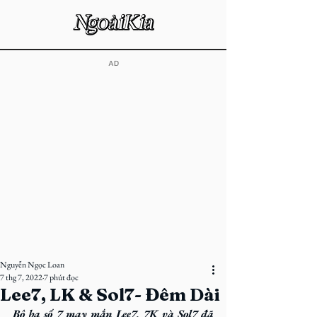
​AD
Nguyễn Ngọc Loan
7 thg 7, 2022
7 phút đọc
Lee7, LK & Sol7- Đêm Dài
Bộ ba số 7 may mắn Lee7, 7K và Sol7 đã 