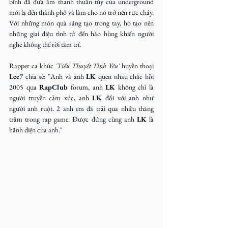
bĩnh đã đưa âm thanh thuần túy của underground 
mới lạ đến thành phố và làm cho nó trở nên rực cháy. 
Với những món quà sáng tạo trong tay, họ tạo nên 
những giai điệu tình tứ đến hào hùng khiến người 
nghe không thể rời tâm trí.
Rapper ca khúc
 'Tiểu Thuyết Tình Yêu' 
huyền thoại 
Lee7
 chia sẻ: "Anh và anh 
LK
 quen nhau chắc hồi 
2005 qua 
RapClub
 forum, anh 
LK
 không chỉ là 
người truyền cảm xúc, anh 
LK
 đối với anh như 
người anh ruột. 2 anh em đã trải qua nhiều thăng 
trầm trong rap game. Được đứng cùng anh 
LK
 là 
hãnh diện của anh."