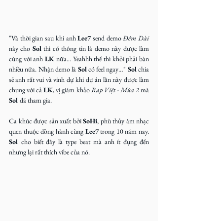
"Và thời gian sau khi anh 
Lee7
 send demo 
Đêm Dài
này cho 
Sol
 thì có thông tin là demo này được làm 
cùng với anh 
LK
 nữa... Yeahhh thế thì khỏi phải bàn 
nhiều nữa. Nhận demo là 
Sol
 có feel ngay…" 
Sol
 chia 
sẻ anh rất vui và vinh dự khi dự án lần này được làm 
chung với cả 
LK
, vị giám khảo 
Rap Việt - Mùa 2 
mà 
Sol 
đã tham gia.
Ca khúc được sản xuất bởi 
SoHi
, phù thủy âm nhạc 
quen thuộc đồng hành cùng 
Lee7
 trong 10 năm nay. 
Sol 
cho biết đây là type beat mà anh ít đụng đến 
nhưng lại rất thích vibe của nó.