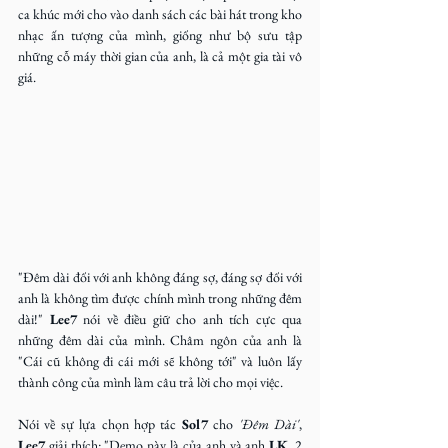
ca khúc mới cho vào danh sách các bài hát trong kho 
nhạc ấn tượng của mình, giống như bộ sưu tập 
những cỗ máy thời gian của anh, là cả một gia tài vô 
giá.
"Đêm dài đối với anh không đáng sợ, đáng sợ đối với 
anh là không tìm được chính mình trong những đêm 
dài!" 
Lee7 
nói về điều giữ cho anh tích cực qua 
những đêm dài của mình. Châm ngôn của anh là 
"Cái cũ không đi cái mới sẽ không tới" và luôn lấy 
thành công của mình làm câu trả lời cho mọi việc.
Nói về sự lựa chọn hợp tác 
Sol7
 cho 
'Đêm Dài'
, 
Lee7
 giải thích: "Demo này là của anh và anh 
LK
, 2 