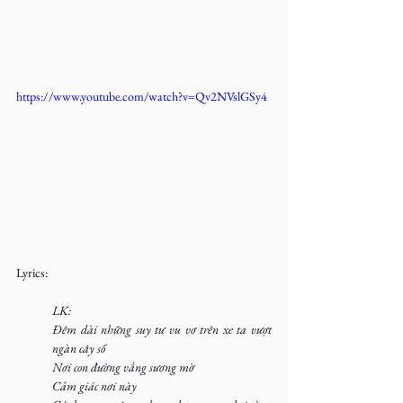
https://www.youtube.com/watch?v=Qv2NVslGSy4
Lyrics:
LK:
Đêm dài những suy tư vu vơ trên xe ta vượt 
ngàn cây số 
Nơi con đường vắng sương mờ 
Cảm giác nơi này 