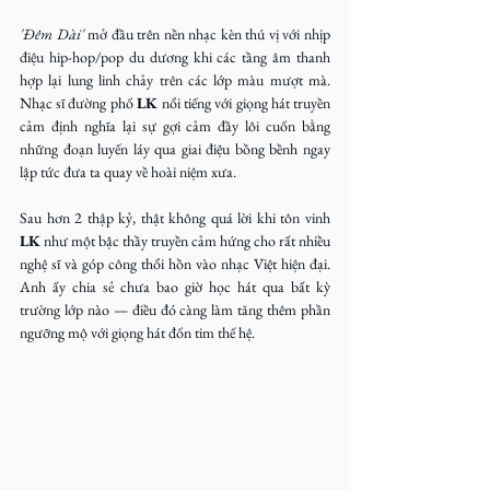
'Đêm Dài' 
mở đầu trên nền nhạc kèn thú vị với nhịp 
điệu hip-hop/pop du dương khi các tầng âm thanh 
hợp lại lung linh chảy trên các lớp màu mượt mà. 
Nhạc sĩ đường phố 
LK 
nổi tiếng với giọng hát truyền 
cảm định nghĩa lại sự gợi cảm đầy lôi cuốn bằng 
những đoạn luyến láy qua giai điệu bồng bềnh ngay 
lập tức đưa ta quay về hoài niệm xưa. 
Sau hơn 2 thập kỷ, thật không quá lời khi tôn vinh 
LK
 như một bậc thầy truyền cảm hứng cho rất nhiều 
nghệ sĩ và góp công thổi hồn vào nhạc Việt hiện đại. 
Anh ấy chia sẻ chưa bao giờ học hát qua bất kỳ 
trường lớp nào — điều đó càng làm tăng thêm phần 
ngưỡng mộ với giọng hát đốn tim thế hệ.