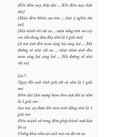
(Khi đêm nay thật dài … Khi đêm nay thật 
dài)
(Màn đêm khiên con tim … chút ý nghĩa tồn 
tại) 
(Mà mình thì rất xa … rượu nồng trên mi cay 
em vẫn đang đâu đây như là 1 giấc mơ) 
(A mờ ánh đèn neon sáng loá sáng loá … Mà 
đường vè nhà rất xa … nhạt nhoà ánh đèn 
neon sáng loá sáng loá … Mà đường về nhà 
rất xa)
Lee7:
Ngay khi anh tỉnh giấc tất cả như là 1 giấc 
mơ
Đêm dài lắm mộng bám theo cuộc đời ta như 
là 1 giấc mơ
Sao mà say được khi men tình đắng như là 1 
giấc mơ
Đếm mảnh vỡ trong đêm ghép thành một bản 
lời ca
Chẳng khác như cái cách mà em đã rời xa