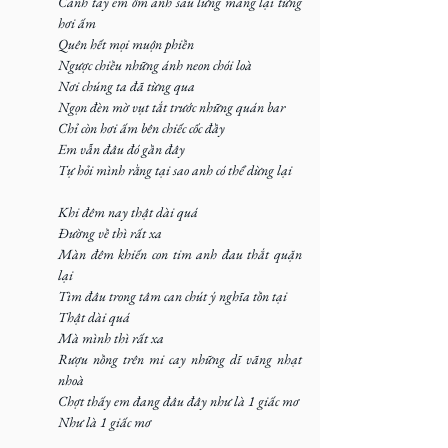
Cánh tay em ôm anh sau lưng mang lại từng 
hơi ấm 
Quên hết mọi muộn phiền 
Ngược chiều những ánh neon chói loà 
Nơi chúng ta đã từng qua 
Ngọn đèn mờ vụt tắt trước những quán bar 
Chỉ còn hơi ấm bên chiếc cốc đầy 
Em vẫn đâu đó gần đây
Tự hỏi mình rằng tại sao anh có thể dừng lại 
Khi đêm nay thật dài quá 
Đường về thì rất xa 
Màn đêm khiến con tim anh đau thắt quặn 
lại 
Tìm đâu trong tâm can chút ý nghĩa tồn tại 
Thật dài quá 
Mà mình thì rất xa 
Rượu nồng trên mi cay những dĩ vãng nhạt 
nhoà 
Chợt thấy em đang đâu đây như là 1 giấc mơ 
Như là 1 giấc mơ 