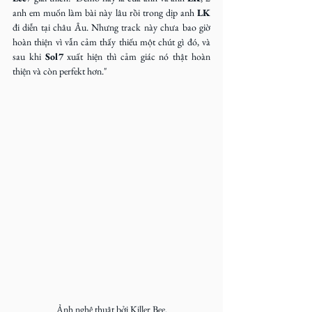
anh em muốn làm bài này lâu rồi trong dịp anh 
LK
đi diễn tại châu Âu. Nhưng track này chưa bao giờ 
hoàn thiện vì vẫn cảm thấy thiếu một chút gì đó, và 
sau khi 
Sol7
 xuất hiện thì cảm giác nó thật hoàn 
thiện và còn perfekt hơn."
Ảnh nghệ thuật bởi Killer Bee.