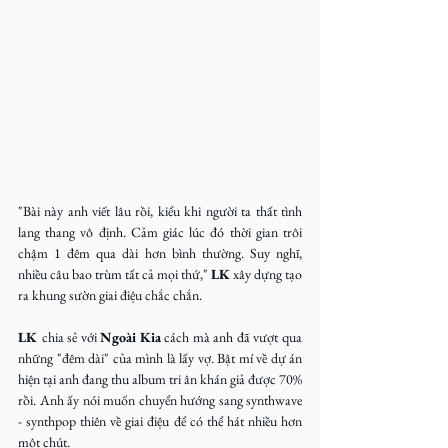
"Bài này anh viết lâu rồi, kiểu khi người ta thất tình 
lang thang vô định. Cảm giác lúc đó thời gian trôi 
chậm 1 đêm qua dài hơn bình thường. Suy nghĩ, 
nhiều câu bao trùm tất cả mọi thứ," 
LK
 xây dựng tạo 
ra khung sườn giai điệu chắc chắn. 
LK 
chia sẻ với
 Ngoài Kia 
cách mà anh đã vượt qua 
những "đêm dài" của mình là lấy vợ. Bật mí về dự án 
hiện tại anh đang thu album tri ân khán giả được 70% 
rồi. Anh ấy nói muốn chuyển hướng sang synthwave 
- synthpop thiên về giai điệu để có thể hát nhiều hơn 
một chút.