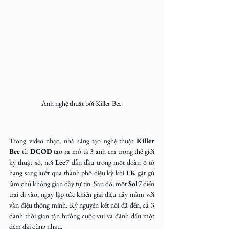
Ảnh nghệ thuật bởi Killer Bee.
Trong video nhạc, nhà sáng tạo nghệ thuật 
Killer 
Bee
 từ 
DCOD
 tạo ra mô tả 3 anh em trong thế giới 
kỹ thuật số, nơi 
Lee7
 dẫn đầu trong một đoàn ô tô 
hạng sang lướt qua thành phố diệu kỳ khi 
LK
 gật gù 
làm chủ không gian đầy tự tin. Sau đó, một 
Sol7
 điển 
trai đi vào, ngay lập tức khiến giai điệu nảy mầm với 
vần điệu thông minh. Kỷ nguyên kết nối đã đến, cả 3 
dành thời gian tận hưởng cuộc vui và đánh dấu một 
đêm dài cùng nhau.