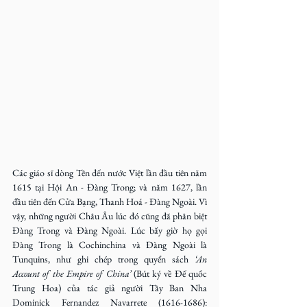
Các giáo sĩ dòng Tên đến nước Việt lần đầu tiên năm 
1615 tại Hội An - Đàng Trong; và năm 1627, lần 
đầu tiên đến Cửa Bạng, Thanh Hoá - Đàng Ngoài. Vì 
vậy, những người Châu Âu lúc đó cũng đã phân biệt 
Đàng Trong và Đàng Ngoài. Lúc bấy giờ họ gọi 
Đàng Trong là Cochinchina và Đàng Ngoài là 
Tunquins, như ghi chép trong quyển sách 
‘An 
Account of the Empire of China’
 (Bút ký về Đế quốc 
Trung Hoa) của tác giả người Tây Ban Nha 
Dominick Fernandez Navarrete (1616-1686): 