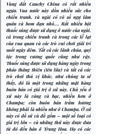
Vùng đất 
Cauchy China
 có rất nhiều 
ngựa. Vua nước này dồn nhiều sức cho 
chiến tranh, và ngài có vô số ngự lâm 
quân và bom đạn nhỏ…. Rất nhiều bột 
thuốc súng được sử dụng ở nước của ngài, 
cả trong chiến tranh và trong các lễ lạt 
của vua quan và các trò vui chơi giải trí 
suốt ngày đêm. Tất cả các lãnh chúa, quý 
tộc trong vương quốc cũng như vậy. 
Thuốc súng được sử dụng hàng ngày trong 
pháo thăng thiên (tên lửa) và tất cả các 
trò chơi thú vị khác, như chúng ta sẽ 
thấy, đó là một trong những mặt hàng 
buôn bán có giá trị ở xứ này. Chủ yếu ở 
xứ này là vàng và bạc, nhiều hơn ở 
Champa; còn buôn bán trầm hương 
không phải là nhiều như ở Champa. Ở xứ 
này có đồ sứ và đồ gốm – một số loại có 
giá trị lớn – và những thứ này được đưa 
từ đó đến bán ở Trung Hoa. Họ có các 