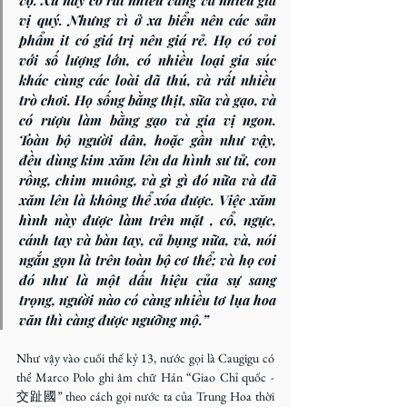
vợ. Xứ này có rất nhiều vàng và nhiều gia 
vị quý. Nhưng vì ở xa biển nên các sản 
phẩm it có giá trị nên giá rẻ. Họ có voi 
với số lượng lớn, có nhiều loại gia súc 
khác cùng các loài dã thú, và rất nhiều 
trò chơi. Họ sống bằng thịt, sữa và gạo, và 
có rượu làm bằng gạo và gia vị ngon. 
Toàn bộ người dân, hoặc gần như vậy, 
đều dùng kim xăm lên da hình sư tử, con 
rồng, chim muông, và gì gì đó nữa và đã 
xăm lên là không thể xóa được. Việc xăm 
hình này được làm trên mặt , cổ, ngực, 
cánh tay và bàn tay, cả bụng nữa, và, nói 
ngắn gọn là trên toàn bộ cơ thể; và họ coi 
đó như là một dấu hiệu của sự sang 
trọng, người nào có càng nhiều tơ lụa hoa 
văn thì càng được ngưỡng mộ.”
Như vậy vào cuối thế kỷ 13, nước gọi là Caugigu có 
thể Marco Polo ghi âm chữ Hán “Giao Chỉ quốc - 
交趾國” theo cách gọi nước ta của Trung Hoa thời 