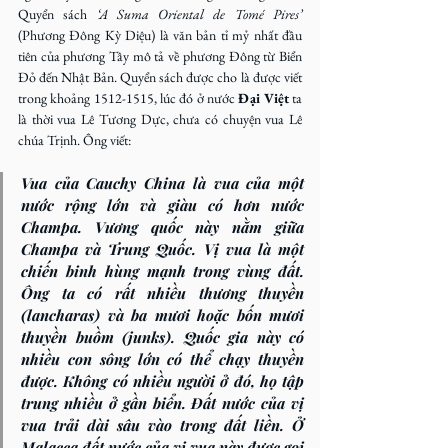
Quyển sách 
‘A Suma Oriental de Tomé Pires’ 
(Phương Đông Kỳ Diệu) là văn bản tỉ mỷ nhất đầu 
tiên của phương Tây mô tả về phương Đông từ Biển 
Đỏ đến Nhật Bản. Quyển sách được cho là được viết 
trong khoảng 1512-1515, lúc đó ở nước 
Đại Việt
 ta 
là thời vua Lê Tương Dực, chưa có chuyện vua Lê 
chúa Trịnh. Ông viết:
Vua của 
Cauchy China
 là vua của một 
nước rộng lớn và giàu có hơn nước 
Champa. Vương quốc này nằm giữa 
Champa và Trung Quốc. Vị vua là một 
chiến binh hùng mạnh trong vùng đất. 
Ông ta có rất nhiều thương thuyền 
(lancharas) và ba mươi hoặc bốn mươi 
thuyền buồm (junks). Quốc gia này có 
nhiều con sông lớn có thể chạy thuyền 
được. Không có nhiều người ở đó, họ tập 
trung nhiều ở gần biển. Đất nước của vị 
vua trải dài sâu vào trong đất liền. Ở 
Malacca đất nước của vị vua này được gọi 