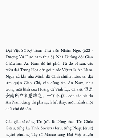
Đại Việt Sử Ký Toàn Thư viết: Nhâm Ngọ, (622 - 
Đường Vũ Đức năm thứ 5). Nhà Đường đổi Giao 
Châu làm An Nam đô hộ phủ. Từ đó về sau, các 
triều đại Trung Hoa đều gọi nước Việt ta là An Nam. 
Ngay cả khi nhà Minh đã đánh chiếm nước ta, đặt 
làm quận Giao Chỉ, vẫn dùng tên An Nam, như 
trong mật lệnh của Hoàng đế Vĩnh Lạc đã viết: 但是
安南所立者悉壞之。一字不存 - còn các bia do 
An Nam dựng thì phá sạch hết thảy, một mảnh một 
chữ chớ để còn.
Các giáo sĩ dòng Tên (tức là Dòng theo Tên Chúa 
Giêsu; tiếng La Tinh: Societas Iesu, tiếng Pháp: Jésuit) 
người phương Tây từ Macao sang Đại Việt truyền 