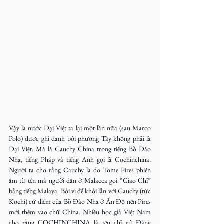
Vậy là nước Đại Việt ta lại một lần nữa (sau Marco 
Polo) được ghi danh bởi phương Tây không phải là 
Đại Việt. Mà là Cauchy China trong tiếng Bồ Đào 
Nha, tiếng Pháp và tiếng Anh gọi là Cochinchina. 
Người ta cho rằng Cauchy là do Tome Pires phiên 
âm từ tên mà người dân ở Malacca gọi “Giao Chỉ” 
bằng tiếng Malaya. Bởi vì để khỏi lẫn với Cauchy (tức 
Kochi) cứ điểm của Bồ Đào Nha ở Ấn Độ nên Pires 
mới thêm vào chữ China. Nhiều học giả Việt Nam 
cho rằng COCHINCHINA là tên chỉ xứ Đàng 