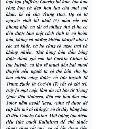
loại lụa (taffeta) Cauchy tốt hơn, lớn hơn 
rộng hơn và đẹp hơn lụa của mọi nơi 
khác, kể cả của Trung Hoa. Họ có tơ 
nguyên chất tốt nhất (?) màu sắc rất 
phong phú, và tất cả những thứ gì họ có 
đều được làm một cách tinh tế và hoàn 
hảo, không có những khiếm khuyết như ở 
các xứ khác, và họ cũng có ngọc trai và 
không nhiều. Thứ hàng hóa đầu bảng 
được đánh giá cao tại Cochin China là 
lưu huỳnh, và [họ sẽ mua] đến hai mươi 
thuyền nếu người ta có thể bán cho họ 
bao nhiêu cũng được; và lưu huỳnh từ 
Trung Quốc là CocMn (?) rất có giá trị. 
Đây là một cuộc làm ăn rất lớn từ Trung 
Quốc đến Malacca, đến các hòn đào của 
Solor nằm ngoài Java, (như sẽ được đề 
cập khi mô tả chúng); và từ đây hàng hóa 
đi đến Cauchy China. Một lượng lớn diêm 
tiêu (tức muối Kalinitrat để chế thuốc 
súng) cũng rất quý, và số lớn diêm tiêu 