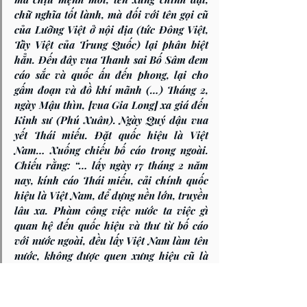
chữ nghĩa tốt lành, mà đối với tên gọi cũ 
của Lưỡng Việt ở nội địa (tức Đông Việt, 
Tây Việt của Trung Quốc) lại phân biệt 
hẳn. Đến đây vua Thanh sai Bố Sâm đem 
cáo sắc và quốc ấn đến phong, lại cho 
gấm đoạn và đồ khí mãnh 
(…) Tháng 2, 
ngày Mậu thìn, [vua Gia Long] xa giá đến 
Kinh sư (Phú Xuân). Ngày Quý dậu vua 
yết Thái miếu. Đặt quốc hiệu là Việt 
Nam… Xuống chiếu bố cáo trong ngoài. 
Chiếu rằng: “… lấy ngày 17 tháng 2 năm 
nay, kính cáo Thái miếu, cải chính quốc 
hiệu là Việt Nam, để dựng nền lớn, truyền 
lâu xa. Phàm công việc nước ta việc gì 
quan hệ đến quốc hiệu và thư từ bố cáo 
với nước ngoài, đều lấy Việt Nam làm tên 
nước, không được quen xưng hiệu cũ là 
An Nam nữa”.