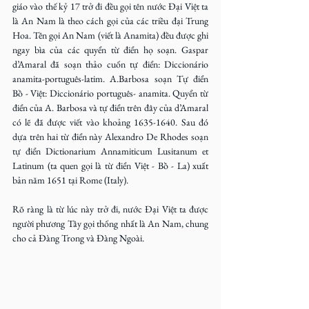
giáo vào thế kỷ 17 trở đi đều gọi tên nước Đại Việt ta 
là An Nam là theo cách gọi của các triều đại Trung 
Hoa. Tên gọi An Nam (viết là Anamita) đều được ghi 
ngay bìa của các quyển từ điển họ soạn. Gaspar 
d’Amaral đã soạn thảo cuốn tự điển: Diccionário 
anamita-português-latim. A.Barbosa soạn Tự điển 
Bồ - Việt: Diccionário português- anamita. Quyển từ 
điển của A. Barbosa và tự điển trên đây của d’Amaral 
có lẽ đã được viết vào khoảng 1635-1640. Sau đó 
dựa trên hai từ điển này Alexandro De Rhodes soạn 
tự điển Dictionarium Annamiticum Lusitanum et 
Latinum (ta quen gọi là từ điển Việt - Bồ - La) xuất 
bản năm 1651 tại Rome (Italy).
Rõ ràng là từ lúc này trở đi, nước Đại Việt ta được 
người phương Tây gọi thống nhất là An Nam, chung 
cho cả Đàng Trong và Đàng Ngoài.