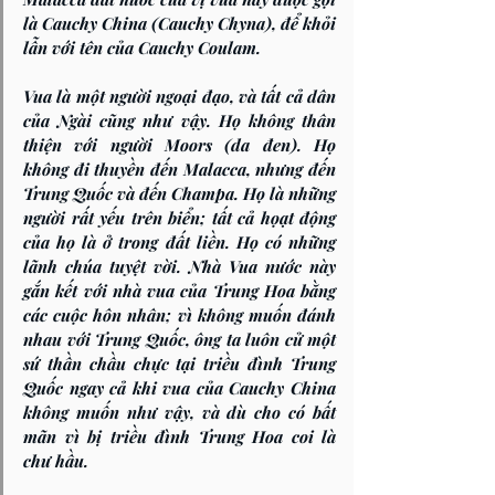
là Cauchy China (Cauchy Chyna), để khỏi 
lẫn với tên của Cauchy Coulam.
Vua là một người ngoại đạo, và tất cả dân 
của Ngài cũng như vậy. Họ không thân 
thiện với người Moors (da đen). Họ 
không đi thuyền đến Malacca, nhưng đến 
Trung Quốc và đến Champa. Họ là những 
người rất yếu trên biển; tất cả họạt động 
của họ là ở trong đất liền. Họ có những 
lãnh chúa tuyệt vời. Nhà Vua nước này 
gắn kết với nhà vua của Trung Hoa bằng 
các cuộc hôn nhân; vì không muốn đánh 
nhau với Trung Quốc, ông ta luôn cử một 
sứ thần chầu chực tại triều đình Trung 
Quốc ngay cả khi vua của Cauchy China 
không muốn như vậy, và dù cho có bất 
mãn vì bị triều đình Trung Hoa coi là 
chư hầu.