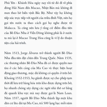
Phú Yên - Khánh Hòa ngày nay rồi từ đó đi về phía 
đông Hải Nam đến Macao, Nhật Bản mà không đi 
men theo bờ biển vịnh Bắc Bộ. Như vậy họ không 
tiếp xúc trực tiếp với người của triều đình Việt, nên họ 
gọi tên nước ta theo cách gọi họ nghe được từ 
Malacca. Ta cũng nên lưu ý rằng cứ điểm đầu tiên 
của Bồ Đào Nha ở Viễn Đông không phải là ở nước 
ta mà lại ở Macao Trung Hoa cũng là vì lý do thuận 
tiện của hải trình.
Năm 1513, Jorge Álvares trở thành người Bồ Đào 
Nha đầu tiên đặt chân đến Trung Quốc. Năm 1535, 
các thương nhân Bồ Đào Nha đã có được quyền neo 
tàu ở các bến cảng của Ma Cao và thực hiện hoạt 
động giao thương, mặc dù không có quyền ở trên bờ. 
Khoảng 1552-1553, họ giành được sự cho phép tạm 
thời để lưu trữ hàng hóa trên kho được dựng trên bờ, 
họ nhanh chóng xây dựng các ngôi nhà thô sơ bằng 
đá quanh khu vực mà nay được gọi là Nam Loan. 
Năm 1557, người Bồ Đào Nha thành lập một khu 
dân cư lâu dài tại Ma Cao, trả 500 lạng bạc mỗi năm 