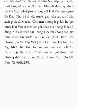
cho tiền thuê đất. Người Bồ Đào Nha tiếp tục trả tiền 
thuê hàng năm cho đến năm 1863 để được quyền ở 
tại Ma Cao. Mọi giao thương với Đại Việt của ngươi 
Bồ Đào Nha, kể cả việc truyền giáo của các tu sĩ, đều 
xuất phát từ Macao. Cho nên không lạ gì khi họ gọi 
nước Đại Việt ta theo tên gọi khác mà Trung Hoa sử 
dụng. Mà các triều đại Trung Hoa thì không bao giờ 
thừa nhận tên nước Đại Cồ Viêt (thời Đinh Tiên 
Hoàng) , nước Đại Viêt ( thời Lý, Trần, Lê) hay Đại 
Ngu (thời nhà Hồ). Họ luôn gọi nước Việt ta là An 
Nam - 安南, xuất xứ từ một tên gọi được nhà 
Đường thời Bắc thuộc đặt ra, là An Nam Đô Hộ 
Phủ - 安南都護府.