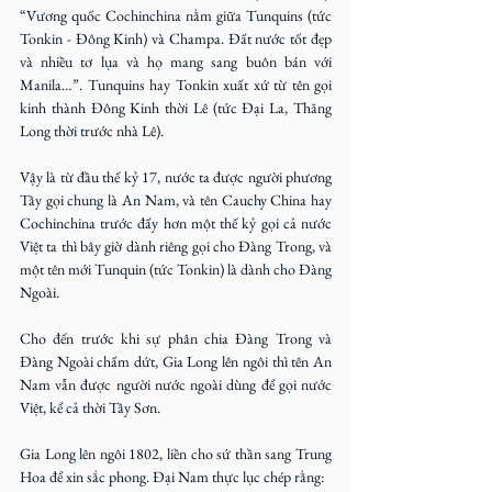
“Vương quốc Cochinchina nằm giữa Tunquins (tức 
Tonkin - Đông Kinh) và Champa. Đất nước tốt đẹp 
và nhiều tơ lụa và họ mang sang buôn bán với 
Manila…”. Tunquins hay Tonkin xuất xứ từ tên gọi 
kinh thành Đông Kinh thời Lê (tức Đại La, Thăng 
Long thời trước nhà Lê).
Vậy là từ đầu thế kỷ 17, nước ta được người phương 
Tây gọi chung là An Nam, và tên Cauchy China hay 
Cochinchina trước đấy hơn một thế kỷ gọi cả nước 
Việt ta thì bây giờ dành riêng gọi cho Đàng Trong, và 
một tên mới Tunquin (tức Tonkin) là dành cho Đàng 
Ngoài.
Cho đến trước khi sự phân chia Đàng Trong và 
Đàng Ngoài chấm dứt, Gia Long lên ngôi thì tên An 
Nam vẫn được người nước ngoài dùng để gọi nước 
Việt, kể cả thời Tây Sơn.
Gia Long lên ngôi 1802, liền cho sứ thần sang Trung 
Hoa để xin sắc phong. Đại Nam thực lục chép rằng: 