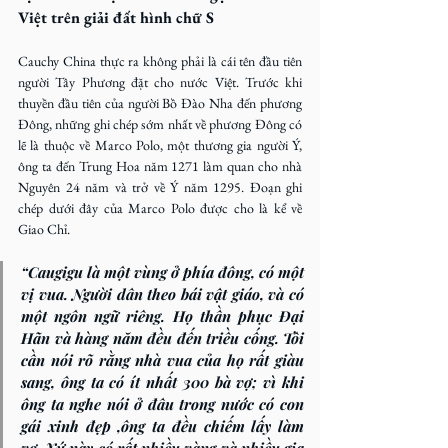
Việt trên giải đất hình chữ S
Cauchy China thực ra không phải là cái tên đầu tiên 
người Tây Phương đặt cho nước Việt. Trước khi 
thuyền đầu tiên của người Bồ Đào Nha đến phương 
Đông, những ghi chép sớm nhất về phương Đông có 
lẽ là thuộc về Marco Polo, một thương gia người Ý, 
ông ta đến Trung Hoa năm 1271 làm quan cho nhà 
Nguyên 24 năm và trở về Ý năm 1295. Đoạn ghi 
chép dưới đây của Marco Polo được cho là kể về 
Giao Chỉ.
“Caugigu là một vùng ở phía đông, có một 
vị vua. Người dân theo bái vật giáo, và có 
một ngôn ngữ riêng. Họ thần phục Đại 
Hãn và hàng năm đều đến triều cống. Tôi 
cần nói rõ rằng nhà vua của họ rất giàu 
sang, ông ta có ít nhất 300 bà vợ; vì khi 
ông ta nghe nói ở đâu trong nước có con 
gái xinh đẹp ,ông ta đều chiếm lấy làm 