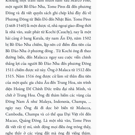
Khoảng một trăm năm mươi năm sau Marco Polo, 
một người Bồ Đào Nha, Tome Pires đã đến phương 
Đông và đã viết quyển sách ghi chép khá đầy đủ về 
Phương Đông từ Biển Đỏ đến Nhật Bản. Tome Pires 
(1468-1540) là một dược sĩ, nhà ngoại giao đồng thời 
là nhà văn, xuất phát từ Kochi (Cauchy), nay là một 
hải cảng ở bang Kerala, tây nam Ấn Độ, năm 1502 
bị Bồ Đào Nha chiếm, lập nên cứ điểm đầu tiên của 
Bồ Đào Nha ở phương đông . Từ Kochi ông đi theo 
đường biển, đến Malacca ngay sau cuộc viễn chinh 
thắng lợi của người Bồ Đào Nha đến phương Đông 
1511 chiếm được xứ này. Ông ở Malaca từ 1512 đến 
1515. Năm 1516 ông được cử làm sứ thần đầu tiên 
của một quốc gia châu Âu đến Trung Hoa, xin trình 
diện Hoàng Đế Chính Đức triều đại nhà Minh, và 
chết ở Trung Hoa. Ông đã thám hiểm các vùng của 
Đông Nam Á như Malaya, Indonesia, Champa, ... 
ngày nay. Ông đã đi dọc bờ biển từ Malacca, 
Cambodia, Champa và có thể qua Đại Việt rồi đến 
Macao, Quảng Đông. Là một nhà văn, Tome Pires 
đã viết rất tỷ mỉ, sinh động mọi điều ông trông thấy, 
nghe thấy ở các vùng đất mà ông đã viếng thăm. 