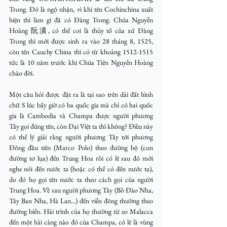
Trong. Đó là ngộ nhận, vì khi tên Cochinchina xuất 
hiện thì làm gì đã có Đàng Trong. Chúa Nguyễn 
Hoàng 阮潢, có thể coi là thủy tổ của xứ Đàng 
Trong thì mới được sinh ra vào 28 tháng 8, 1525, 
còn tên Cauchy China thì có từ khoảng 1512-1515 
tức là 10 năm trước khi Chúa Tiên Nguyễn Hoàng 
chào đời.
Một câu hỏi được đặt ra là tại sao trên dải đất hình 
chữ S lúc bấy giờ có ba quốc gia mà chỉ có hai quốc 
gia là Cambodia và Champa được người phương 
Tây gọi đúng tên, còn Đại Việt ta thì không? Điều này 
có thể lý giải rằng người phương Tây tới phương 
Đông đầu tiên (Marco Polo) theo đường bộ (con 
đường tơ lụa) đến Trung Hoa rồi có lẽ sau đó mới 
nghe nói đến nước ta (hoặc có thể có đến nước ta), 
do đó họ gọi tên nước ta theo cách gọi của người 
Trung Hoa. Về sau người phương Tây (Bồ Đào Nha, 
Tây Ban Nha, Hà Lan...) đến viễn đông thường theo 
đường biển. Hải trình của họ thường từ eo Malacca 
đến một hải cảng nào đó của Champa, có lẽ là vùng 