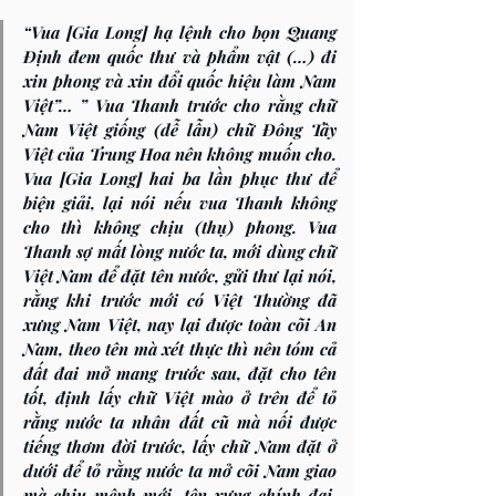
“Vua [Gia Long] hạ lệnh cho bọn Quang 
Định đem quốc thư và phẩm vật (…) đi 
xin phong và xin đổi quốc hiệu làm Nam 
Việt”… ” Vua Thanh trước cho rằng chữ 
Nam Việt giống (dễ lẫn) chữ Đông Tây 
Việt của Trung Hoa nên không muốn cho. 
Vua [Gia Long] hai ba lần phục thư để 
biện giải, lại nói nếu vua Thanh không 
cho thì không chịu (thụ) phong. Vua 
Thanh sợ mất lòng nước ta, mới dùng chữ 
Việt Nam để đặt tên nước, gửi thư lại nói, 
rằng khi trước mới có Việt Thường đã 
xưng Nam Việt, nay lại được toàn cõi An 
Nam, theo tên mà xét thực thì nên tóm cả 
đất đai mở mang trước sau, đặt cho tên 
tốt, định lấy chữ Việt mào ở trên để tỏ 
rằng nước ta nhân đất cũ mà nối được 
tiếng thơm đời trước, lấy chữ Nam đặt ở 
dưới để tỏ rằng nước ta mở cõi Nam giao 
mà chịu mệnh mới, tên xưng chính đại, 