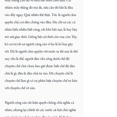
nhắm mấy thằng đó mà đe, nếu cần thì bắt là đâu 
vào đấy ngay. Quả nhiên thế thật. Tức là người cầm 
quyền chả coi dân chúng vào đâu. Họ chỉ sợ các cá 
nhân hiểu nhiều biết rộng, rất khó bắt nạt, là hay bày 
trò xúi giục thôi. Giống hệt cái thời còn vua còn Tây, 
kẻ cai trị rất sợ người cộng sản vì họ là kẻ hay gây 
rối. Đã là người cầm quyền với nước ta thì xưa là thế 
nay vẫn là thế, người dân vẫn sống dưới chế độ 
chuyên chế chứ chưa bao giờ được biết chế độ dân 
chủ là gì, đâu là dân chủ tư sản. Đã chuyên chế là 
chuyên chế làm gì có sự phân biệt chuyên chế tư bản 
với chuyên chế vô sản.
Người cộng sản rất kiên quyết chống chủ nghĩa cá 
nhân, nhưng lại chính từ các nước xã hội chủ nghĩa 
mà cái tệ sùng bái cá nhân đã nảy sinh. Vì lãnh tụ 