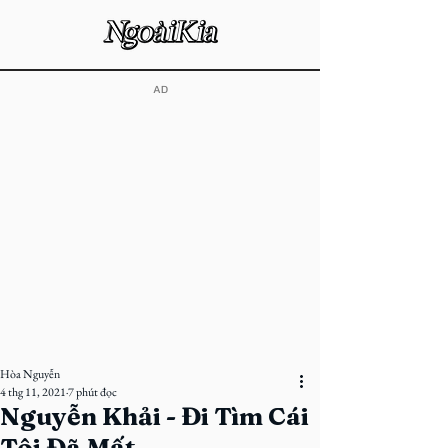
​AD
Hòa Nguyễn
4 thg 11, 2021
7 phút đọc
Nguyễn Khải - Đi Tìm Cái
Tôi Đã Mất