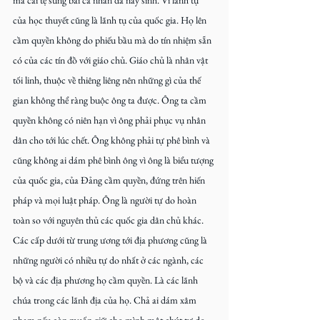
của học thuyết cũng là lãnh tụ của quốc gia. Họ lên 
cầm quyền không do phiếu bầu mà do tín nhiệm sẵn 
có của các tín đồ với giáo chủ. Giáo chủ là nhân vật 
tối linh, thuộc về thiêng liêng nên những gì của thế 
gian không thể ràng buộc ông ta được. Ông ta cầm 
quyền không có niên hạn vì ông phải phục vụ nhân 
dân cho tới lúc chết. Ông không phải tự phê bình và 
cũng không ai dám phê bình ông vì ông là biểu tượng 
của quốc gia, của Đảng cầm quyền, đứng trên hiến 
pháp và mọi luật pháp. Ông là người tự do hoàn 
toàn so với nguyên thủ các quốc gia dân chủ khác. 
Các cấp dưới từ trung ương tới địa phương cũng là 
những người có nhiều tự do nhất ở các ngành, các 
bộ và các địa phương họ cầm quyền. Là các lãnh 
chúa trong các lãnh địa của họ. Chả ai dám xâm 
phạm nếu còn muốn giữ cho mình một chút tự do 