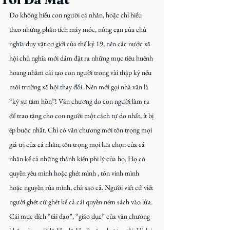
Do không hiểu con người cá nhân, hoặc chỉ hiểu 
theo những phân tích máy móc, nông cạn của chủ 
nghĩa duy vật cơ giới của thế kỷ 19, nên các nước xã 
hội chủ nghĩa mới dám đặt ra những mục tiêu huênh 
hoang nhằm cải tạo con người trong vài thập kỷ nếu 
môi trường xã hội thay đổi. Nên mới gọi nhà văn là 
“kỹ sư tâm hồn”! Văn chương do con người làm ra 
để trao tặng cho con người một cách tự do nhất, ít bị 
ép buộc nhất. Chỉ có văn chương mới tôn trọng mọi 
giá trị của cá nhân, tôn trọng mọi lựa chọn của cá 
nhân kể cả những thành kiến phi lý của họ. Họ có 
quyền yêu mình hoặc ghét mình , tôn vinh mình 
hoặc nguyền rủa mình, chả sao cả. Người viết cứ viết 
người ghét cứ ghét kể cả cái quyền ném sách vào lửa. 
Cái mục đích “tải đạo”, “giáo dục” của văn chương 