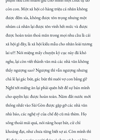
cỏn con. Một xã hội có hàng triệu cá nhân không 
được đếm xỉa, không được tôn trọng nhưng một 
nhúm cá nhân lại được tôn vinh hết mức và được 
được hoàn toàn thoả mãn trong mọi nhu cầu là cái 
xã hội gì đây, là xã hội kiểu mẫu cho nhân loài tương 
lai ư?! Nói miệng mấy chuyện kỳ cục này đã khó 
nghe, lại còn viết thành văn mà các nhà văn không 
thấy ngượng sao? Ngượng thì vẫn ngượng nhưng 
chả lẻ lại gác bút, gác bút thì nuôi vợ con bằng gì? 
Nghĩ tới miếng ăn lại phải quên hết để sự bán mình 
cho quyền lực được hoàn toàn. Năm đất nước mới 
thống nhất vào Sài Gòn được gặp gỡ các nhà văn 
nhà báo, các nghệ sỹ của chế độ cũ mà thèm. Họ 
sống thoải mái quá, nói năng hoạt bát, cử chỉ 
khoáng đạt, như chưa từng biết sợ ai. Còn mình thì 
đủ thứ sợ, sợ gặp người thân vì chưa rõ họ có liên 