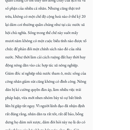
số phận của nhiều cá nhân. Nhưng cũng thật trớ 
trêu, không có một chế độ cộng hoà nào ở thế kỷ 20 
lại dám coi thường quần chúng như tại các nước xã 
hội chủ nghĩa. Sống trong thể chế này suốt mấy 
mươi năm không có một cuộc biểu tình nào được tổ 
chức để phản đối một chính sách nào đó của nhà 
nước. Như thời làm cải cách ruộng đất hay thời huy 
động nông dân vào các hợp tác xã nông nghiệp. 
Giám đốc xí nghiệp nhà nước tham ô, mức sống của 
công nhân giảm sút cũng không có đình công. Nông 
dân bị kẻ cường quyền đàn áp, làm nhiều việc trái 
pháp luật, vừa mới nhen nhóm bày tỏ sự bất bình 
liền bị giập tắt ngay. Vì người lãnh đạo đã nhận định 
rất đúng rằng, nhân dân ta rất tốt, rất dễ bảo, bỗng 
dưng họ dám nói xược, dám đòi hỏi này nọ là do có 
mấy thằng cán bộ về hưu bất mãn cầm đầu. Cứ 