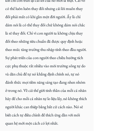
kín chỉ còn trần lại cái lõi của nó mới là thật. Cái vỏ 
có thể luôn luôn thay đổi nhưng cái lõi muốn thay 
đổi phải mất có khi gần một đời người. Ấy là chỉ 
dám nói là có thể thay đổi chứ không dám nói chắc 
là sẽ thay đổi. Chỉ vì con người ta không chịu thay 
đổi theo những tiêu chuẩn đã được quy định hoặc 
theo mức tăng trưởng thu nhập tính theo đầu người. 
Sự phát triển của con người theo chiều hướng tích 
cực phụ thuộc rất nhiều vào môi trường sống tự do 
và dân chủ để tự nó khẳng định chính nó, tự nó 
đánh thức mọi tiềm năng sáng tạo đang nhen nhóm 
ở trong nó. Về cái thế giới tinh thần của mỗi cá nhân 
hãy để cho mỗi cá nhân tự lo liệu lấy, nó không thích 
người khác can thiệp bằng bất cứ cách nào. Nó sẽ 
biết cách tự điều chỉnh để thích ứng dần với mối 
quan hệ mới một cách có lợi nhất.