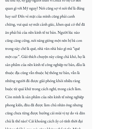
quan gì với Mỹ nguỵ? Nói cũng sợ vì nói thế là đúng 
hay sai? Đến vẻ mặt của mình cũng phải canh 
chừng, vui quá sợ mất cảnh giác, khen quá có thể đã 
ăn phải bả của nền kinh tế tư bản. Người lúc nào 
cũng căng cứng, nói năng gióng một nên bị bà con 
trong này chê là quê, nhà văn nhà báo gì mà “quê 
một cục”. Giải thích chuyện này cũng chả khó, họ là 
sản phẩm của nền kinh tế công nghiệp tư bản, dẫu là 
thuộc địa cũng vẫn thuộc hệ thống tư bản, vẫn là 
những người đã được giải phóng khỏi nhiều ràng 
buộc từ quá khứ trong cách nghĩ, trong cách làm. 
Còn mình là sản phẩm của nền kinh tế nông nghiệp 
phong kiến, đâu đã được làm chủ nhân ông nhưng 
cũng chưa từng được hưởng cái mùi vị tự do và dân 
chủ là thế nào! Cái khoảng cách ấy có tính thời đại 
không thể bỏ qua mà cũng không thể rẽ tắt. Mình 