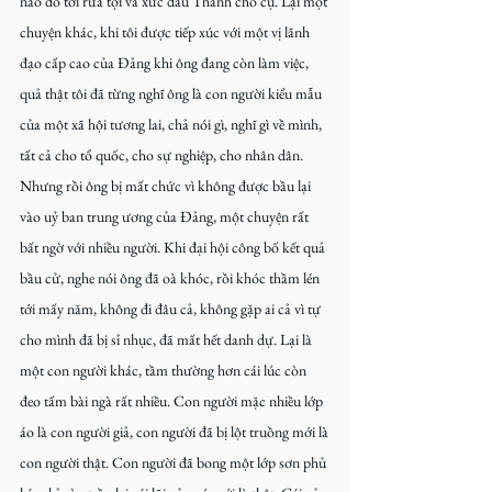
nào đó tới rửa tội và xức dầu Thánh cho cụ. Lại một 
chuyện khác, khi tôi được tiếp xúc với một vị lãnh 
đạo cấp cao của Đảng khi ông đang còn làm việc, 
quả thật tôi đã từng nghĩ ông là con người kiểu mẫu 
của một xã hội tương lai, chả nói gì, nghĩ gì về mình, 
tất cả cho tổ quốc, cho sự nghiệp, cho nhân dân. 
Nhưng rồi ông bị mất chức vì không được bầu lại 
vào uỷ ban trung ương của Đảng, một chuyện rất 
bất ngờ với nhiều người. Khi đại hội công bố kết quả 
bầu cử, nghe nói ông đã oà khóc, rồi khóc thầm lén 
tới mấy năm, không đi đâu cả, không gặp ai cả vì tự 
cho mình đã bị sỉ nhục, đã mất hết danh dự. Lại là 
một con người khác, tầm thường hơn cái lúc còn 
đeo tấm bài ngà rất nhiều. Con người mặc nhiều lớp 
áo là con người giả, con người đã bị lột truồng mới là 
con người thật. Con người đã bong một lớp sơn phủ 