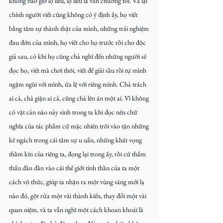
không bao giờ lộ liễu, lộ liễu là văn chương tồi. Vả lại 
chính người viết cũng không có ý định ấy, họ viết 
bằng tâm sự thành thật của mình, những trải nghiệm 
đau đớn của mình, họ viết cho họ trước rồi cho độc 
giả sau, có khi họ cũng chả nghĩ đến những người sẽ 
đọc họ, viết mà chơi thôi, viết để giải sầu rồi tự mình 
ngậm ngùi với mình, ứa lệ với riêng mình. Chả trách 
ai cả, chả giận ai cả, cũng chả lên án một ai. Vì không 
có vật cản nào nảy sinh trong ta khi đọc nên chữ 
nghĩa của tác phẩm cứ mặc nhiên trôi vào tận những 
kẽ ngách trong cái tâm sự u uẩn, những khát vọng 
thầm kín của riêng ta, đọng lại trong ấy, rồi cứ thẩm 
thấu dần dần vào cái thế giới tinh thần của ta một 
cách vô thức, giúp ta nhận ra một vùng sáng mới lạ 
nào đó, gột rửa một vài thành kiến, thay đổi một vài 
quan niệm, và ta vẫn nghĩ một cách khoan khoái là 