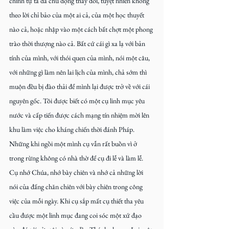
chính tự ta đã chủ động thay đổi, tuyệt nhiên không 
theo lời chỉ bảo của một ai cả, của một học thuyết 
nào cả, hoặc nhập vào một cách bất chợt một phong 
trào thời thượng nào cả. Bất cứ cái gì xa lạ với bản 
tính của mình, với thói quen của mình, nói một câu, 
với những gì làm nên lai lịch của mình, chả sớm thì 
muộn đều bị đào thải để mình lại được trở về với cái 
nguyên gốc. Tôi được biết có một cụ linh mục yêu 
nước và cấp tiến được cách mạng tín nhiệm mời lên 
khu làm việc cho kháng chiến thời đánh Pháp. 
Những khi ngồi một mình cụ vẫn rất buồn vì ở 
trong rừng không có nhà thờ để cụ đi lễ và làm lễ. 
Cụ nhớ Chúa, nhớ bày chiên và nhớ cả những lời 
nói của đấng chăn chiên với bày chiên trong công 
việc của mỗi ngày. Khi cụ sắp mất cụ thiết tha yêu 
cầu được một linh mục đang coi sóc một xứ đạo 