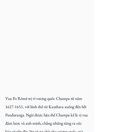
Vua Po Rômê trị vì vương quốc Champa từ năm 
1627-1651, với lãnh thổ từ Kauthara xuống đến hết 
Panduranga. Ngài được hậu thế Champa kể là vị vua 
đảm lược và anh minh, chẳng những từng ra sức 
bảo vệ nền độc lập và tự chủ cho vương quốc, mà 