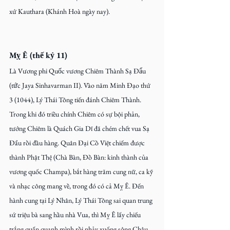
xứ Kauthara (Khánh Hoà ngày nay).
Mỵ Ê (thế kỷ 11)
Là Vương phi Quốc vương Chiêm Thành Sạ Đẩu 
(tức Jaya Sinhavarman II). Vào năm Minh Đạo thứ 
3 (1044), Lý Thái Tông tiến đánh Chiêm Thành. 
Trong khi đó triều chính Chiêm có sự bội phản, 
tướng Chiêm là Quách Gia Dĩ đã chém chết vua Sạ 
Đẩu rồi đầu hàng. Quân Đại Cồ Việt chiếm được 
thành Phật Thệ (Chà Bàn, Đồ Bàn: kinh thành của 
vương quốc Champa), bắt hàng trăm cung nữ, ca kỹ 
và nhạc công mang về, trong đó có cả Mỵ Ê. Đến 
hành cung tại Lý Nhân, Lý Thái Tông sai quan trung 
sứ triệu bà sang hầu nhà Vua, thì Mỵ Ê lấy chiếu 
trắng quấn quanh mình rồi nhảy xuống sông Châu 