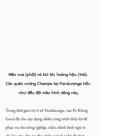
Mão vua (phải) và búi tóc hoàng hậu (trái). 
Các quân vương Champa tại Panduranga hầu 
như đều đội mão hình dáng này.
Trong thời gian trị vì xứ Panduranga, vua Po Klong 
Garai đã cho xây dựng nhiều công trình thủy lợi để 
phục vụ cho nông nghiệp, chấn chỉnh binh ngũ và 
chỉ dạy cho dân tại đây nhiều ngành nghề để phát 