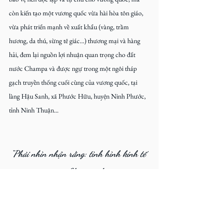
còn kiến tạo một vương quốc vừa hài hòa tôn giáo, 
vừa phát triển mạnh về xuất khẩu (vàng, trầm 
hương, da thú, sừng tê giác...) thương mại và hàng 
hải, đem lại nguồn lợi nhuận quan trọng cho đất 
nước Champa và được ngự trong một ngôi tháp 
gạch truyền thống cuối cùng của vương quốc, tại 
làng Hậu Sanh, xã Phước Hữu, huyện Ninh Phước, 
tỉnh Ninh Thuận...
“Phải nhìn nhận rằng: tình hình kinh tế 
của vương quốc Champa phát triển rất 
thuận lợi cho đến năm 1653.”
- LAFONT