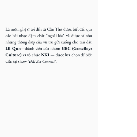
Là một nghệ sĩ trẻ đến từ Cần Thơ được biết đến qua 
các bài nhạc đậm chất "ngoài kia" và được ví như 
những thông điệp của vũ trụ gửi xuống cho trái đất, 
Lil Qun
—thành viên của nhóm 
GBC (GameBoyz 
Culture)
 và tổ chức 
NKI
 — được lựa chọn để biểu 
diễn tại show 
'Đất Sóc Connect'
.