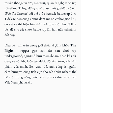
truyền thông/tin tức, sản xuất, quản lý nghệ sĩ có trụ 
sở tại Sóc Trăng, đứng ra tổ chức một giải đấu có tên
'Đất Sóc Connect' 
với thể thức freestyle battle rap 1 vs 
1 để các bạn cùng chung đam mê có cơ hội giao lưu, 
cọ sát và thể hiện bản thân với quy mô nhỏ để làm 
tiền đề cho các show battle rap lớn hơn nữa tại mảnh 
đất này.
Đầu tiên, xin trân trọng giới thiệu vị giám khảo 
The 
Night 
- rapper gạo cội của sân chơi rap 
underground, người sở hữu màu sắc âm nhạc khá đa 
dạng và nổi bật, luôn tạo được độ viral trong các sản 
phẩm của mình. Bên cạnh đó, anh cũng là nguồn 
cảm hứng vô cùng tích cực cho rất nhiều nghệ sĩ thế 
hệ mới trong công cuộc khai phá và đưa nhạc rap 
Việt Nam phát triển.