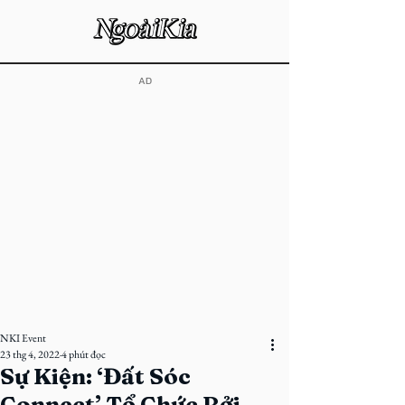
​AD
NKI Event
23 thg 4, 2022
4 phút đọc
Sự Kiện: ‘Đất Sóc
Connect’ Tổ Chức Bởi