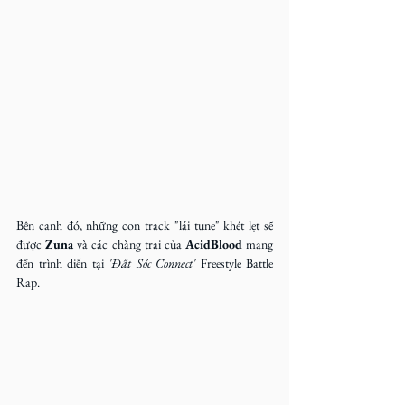
Bên canh đó, những con track "lái tune" khét lẹt sẽ 
được 
Zuna
 và các chàng trai của 
AcidBlood
 mang 
đến trình diễn tại 
'Đất Sóc Connect' 
Freestyle Battle 
Rap.