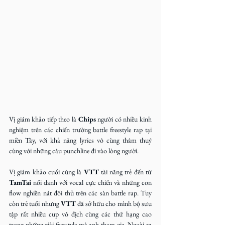
Vị giám khảo tiếp theo là 
Chips
 người có nhiều kinh 
nghiệm trên các chiến trường battle freestyle rap tại 
miền Tây, với khả năng lyrics vô cùng thâm thuý 
cùng với những câu punchline đi vào lòng người.
Vị giám khảo cuối cùng là 
VTT
 tài năng trẻ đến từ 
TamTai
 nổi danh với vocal cực chiến và những con 
flow nghiền nát đối thủ trên các sàn battle rap. Tuy 
còn trẻ tuổi nhưng 
VTT
 đã sở hữu cho mình bộ sưu 
tập rất nhiều cup vô địch cùng các thứ hạng cao 
trong những giải freestyle mà anh tham gia. Ngoài ra 