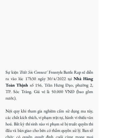
Sự kiện
 'Đất Sóc Connect' 
Freestyle Battle Rap sẽ diễn 
ra vào lúc 17h30 ngày 30/4/2022 tại 
Nhà Hàng 
Toàn Thịnh
 số 156, Trần Hưng Đạo, phường 2, 
TP. Sóc Trăng. Giá vé là 50.000 VNĐ (bao gồm 
nước).
Nội quy khi tham gia nghiêm cấm sử dụng ma túy, 
các chất kích thích, vi phạm trật tự, hành vi thiếu văn 
hoá. Bất kỳ thí sinh nào vi phạm sẽ bị truất quyền thi 
đấu và bàn giao cho bên có thẩm quyền xử lý. Ban tổ 
chức có quyền quyết định cuối cùng trong mọi 