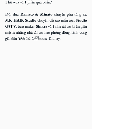
1 hũ wax và 1 phần quà bí ẩn.*
Đội đua 
Ramato & Minato
 chuyên phụ tùng xe, 
MK HAIR Studio
 chuyên cắt tạo mẫu tóc,
 Studio 
G5TV
, beat maker 
Sinkra
 và 1 nhà tài trợ bí ẩn giấu 
mặt là những nhà tài trợ hào phóng đồng hành cùng 
giải đấu 
'Đất Sóc Connect' 
lần này.