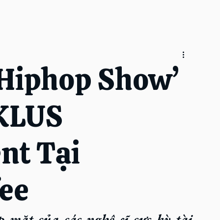
 Hiphop Show’
 KLUS
nt Tại
fee
óp mặt của các nghệ sĩ cực kỳ tài 