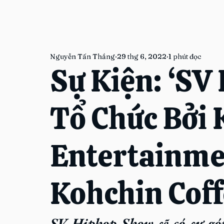
Nguyễn Tấn Thắng
29 thg 6, 2022
1 phút đọc
Sự Kiện: ‘SV
Tổ Chức Bởi
Entertainme
Kohchin Cof
SV Hiphop Show
 sẽ có sự g