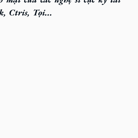
k
, 
Ctris
, 
Tọi
...