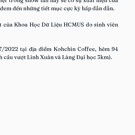
iệt trong show lần này sẽ có sự xuất hiện của 
đem đến những tiết mục cực kỳ hấp dẫn dẫn.
tắt của Khoa Học Dữ Liệu HCMUS do sinh viên 
7/2022 tại địa điểm Kohchin Coffee, hẻm 94 
h cầu vượt Linh Xuân và Làng Đại học 3km).