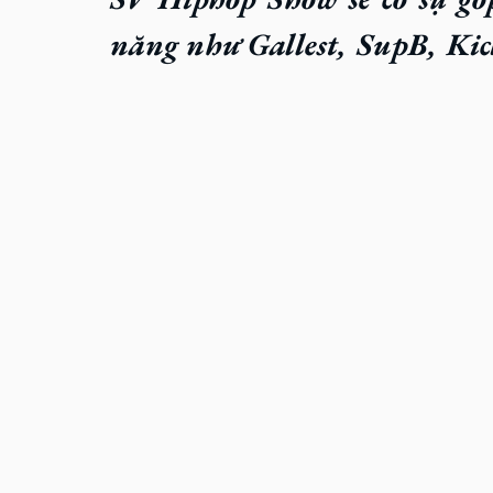
năng như 
Gallest
, 
SupB
, 
Kic