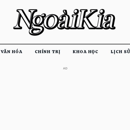
VĂN HÓA
CHÍNH TRỊ
KHOA HỌC
LỊCH S
​AD