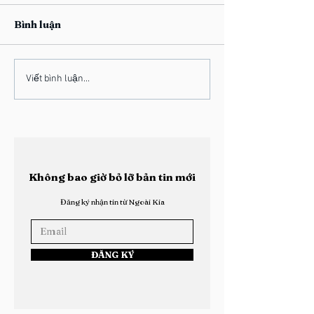
Bình luận
Học Viện Ngoài Kia:
Học Viện Ngoà
Viết bình luận...
Thông Điệp Hướng Dẫn
Vinh Danh Han
Xác Lập Tính Đặc Thù
“Thành Viên 
Khóa 2026
2025”
Không bao giờ bỏ lỡ bản tin mới
Đăng ký nhận tin từ Ngoài Kia
ĐĂNG KÝ