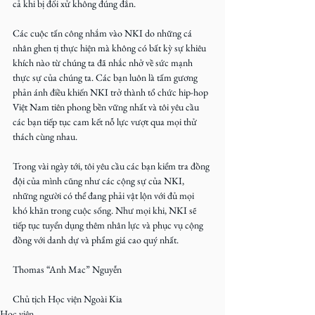
cả khi bị đối xử không đúng đắn.
Các cuộc tấn công nhắm vào NKI do những cá 
nhân ghen tị thực hiện mà không có bất kỳ sự khiêu 
khích nào từ chúng ta đã nhắc nhở về sức mạnh 
thực sự của chúng ta. Các bạn luôn là tấm gương 
phản ánh điều khiến NKI trở thành tổ chức hip-hop 
Việt Nam tiên phong bền vững nhất và tôi yêu cầu 
các bạn tiếp tục cam kết nỗ lực vượt qua mọi thử 
thách cùng nhau.
Trong vài ngày tới, tôi yêu cầu các bạn kiểm tra đồng 
đội của mình cũng như các cộng sự của NKI, 
những người có thể đang phải vật lộn với đủ mọi 
khó khăn trong cuộc sống. Như mọi khi, NKI sẽ 
tiếp tục tuyển dụng thêm nhân lực và phục vụ cộng 
đồng với danh dự và phẩm giá cao quý nhất.
Thomas “Anh Mac” Nguyễn
Chủ tịch Học viện Ngoài Kia
Học viện