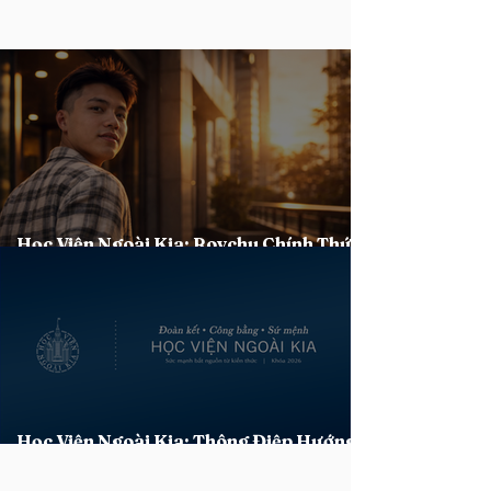
Học Viện Ngoài Kia: Roychu Chính Thức
Chấm Dứt Hợp Đồng
Học Viện Ngoài Kia: Thông Điệp Hướng
Dẫn Xác Lập Tính Đặc Thù Khóa 2026