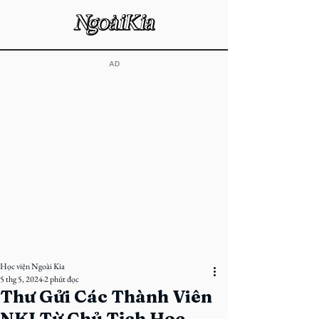
​AD
Học viện Ngoài Kia
5 thg 5, 2024
2 phút đọc
Thư Gửi Các Thành Viên
NKI Từ Chủ Tịch Học