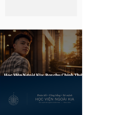
Học Viện Ngoài Kia: Roychu Chính Thức
Chấm Dứt Hợp Đồng