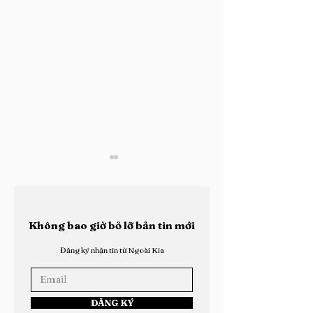
Không bao giờ bỏ lỡ bản tin mới
Đăng ký nhận tin từ Ngoài Kia
Quang: Thay Đổi Là
13attery: Giấ
Bình Thường Mới
Thế Hệ Hip-Ho
ĐĂNG KÝ