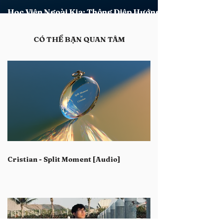
Học Viện Ngoài Kia: Thông Điệp Hướng
Dẫn Xác Lập Tính Đặc Thù Khóa 2026
​CÓ THỂ BẠN QUAN TÂM
Cristian - Split Moment [Audio]