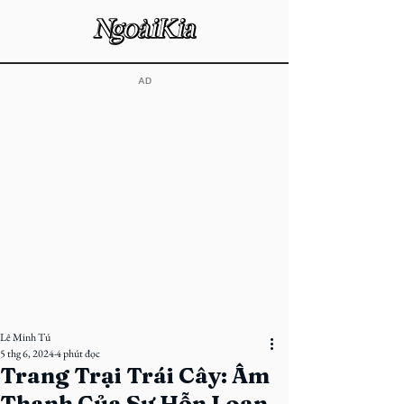
​AD
Lê Minh Tú
5 thg 6, 2024
4 phút đọc
Trang Trại Trái Cây: Âm
Thanh Của Sự Hỗn Loạn