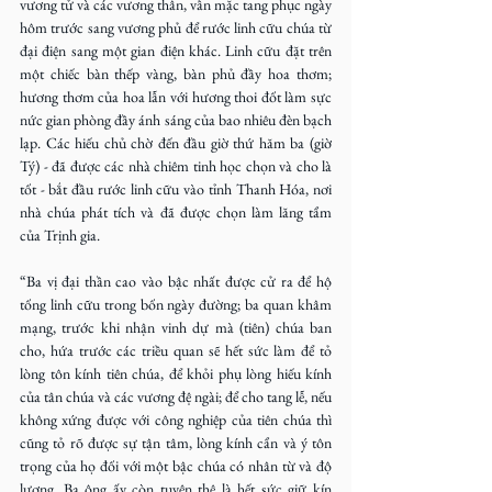
vương tử và các vương thân, vẫn mặc tang phục ngày 
hôm trước sang vương phủ để rước linh cữu chúa từ 
đại điện sang một gian điện khác. Linh cữu đặt trên 
một chiếc bàn thếp vàng, bàn phủ đầy hoa thơm; 
hương thơm của hoa lẫn với hương thoi đốt làm sực 
nức gian phòng đầy ánh sáng của bao nhiêu đèn bạch 
lạp. Các hiếu chủ chờ đến đầu giờ thứ hăm ba (giờ 
Tý) - đã được các nhà chiêm tinh học chọn và cho là 
tốt - bắt đầu rước linh cữu vào tỉnh Thanh Hóa, nơi 
nhà chúa phát tích và đã được chọn làm lăng tẩm 
của Trịnh gia.
“Ba vị đại thần cao vào bậc nhất được cử ra để hộ 
tống linh cữu trong bốn ngày đường; ba quan khâm 
mạng, trước khi nhận vinh dự mà (tiên) chúa ban 
cho, hứa trước các triều quan sẽ hết sức làm để tỏ 
lòng tôn kính tiên chúa, để khỏi phụ lòng hiếu kính 
của tân chúa và các vương đệ ngài; để cho tang lễ, nếu 
không xứng được với công nghiệp của tiên chúa thì 
cũng tỏ rõ được sự tận tâm, lòng kính cẩn và ý tôn 
trọng của họ đối với một bậc chúa có nhân từ và độ 
lượng. Ba ông ấy còn tuyên thệ là hết sức giữ kín 