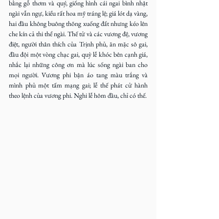
bằng gỗ thơm và quý, giống hình cái ngai bình nhật 
ngài vẫn ngự, kiểu rất hoa mỹ tráng lệ; giá lót dạ vàng, 
hai đầu không buông thõng xuống đất nhưng kéo lên 
che kín cả thi thể ngài. Thế tử và các vương đệ, vương 
điệt, người thân thích của Trịnh phủ, ăn mặc sô gai, 
đầu đội một vòng chạc gai, quỳ lễ khóc bên cạnh giá, 
nhắc lại những công ơn mà lúc sống ngài ban cho 
mọi người. Vương phi bận áo tang màu trắng và 
mình phủ một tấm mạng gai; lễ thế phát cử hành 
theo lệnh của vương phi. Nghi lễ hôm đầu, chỉ có thế.