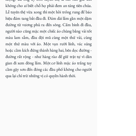
không cho ai biết chỗ họ phải đem an táng tiên chúa. 
Lễ tuyên thệ vừa xong thì một hồi trống rung để báo 
hiệu đám tang bắt đầu đi. Đám dài lắm gần một dặm 
đường từ vương phủ ra đến sông. Cấm binh đi đầu, 
người nào cũng mặc một chiếc áo chùng bằng vải tốt 
màu lam sẫm, đầu đội mũ cùng một thứ vải, cùng 
một thứ màu với áo. Một vạn rưỡi lính, vác súng 
hoặc cầm kích đứng thành hàng hai, bên dọc đường - 
đường rất rộng - như hàng rào để giữ trật tự vì dân 
gian đi xem đông lắm. Một cơ lính mặc áo trắng tay 
cầm gậy sơn đến đóng các đầu phố không cho người 
qua lại chỉ trừ những vị có quyền hành thôi.