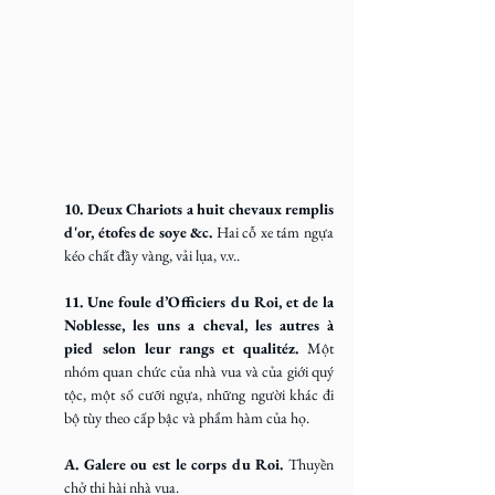
10. Deux Chariots a huit chevaux remplis 
d'or, étofes de soye &c. 
Hai cỗ xe tám ngựa 
kéo chất đầy vàng, vải lụa, v.v..
11. Une foule d’Officiers du Roi, et de la 
Noblesse, les uns a cheval, les autres à 
pied selon leur rangs et qualitéz. 
Một 
nhóm quan chức của nhà vua và của giới quý 
tộc, một số cưỡi ngựa, những người khác đi 
bộ tùy theo cấp bậc và phẩm hàm của họ.
A. Galere ou est le corps du Roi. 
Thuyền 
chở thi hài nhà vua.