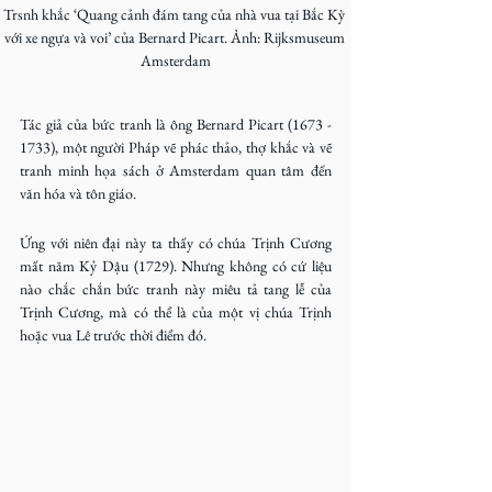
Trsnh khắc ‘Quang cảnh đám tang của nhà vua tại Bắc Kỳ 
với xe ngựa và voi’ của Bernard Picart. Ảnh: Rijksmuseum 
Amsterdam
Tác giả của bức tranh là ông Bernard Picart (1673 - 
1733), một người Pháp vẽ phác thảo, thợ khắc và vẽ 
tranh minh họa sách ở Amsterdam quan tâm đến 
văn hóa và tôn giáo.
Ứng với niên đại này ta thấy có chúa Trịnh Cương 
mất năm Kỷ Dậu (1729). Nhưng không có cứ liệu 
nào chắc chắn bức tranh này miêu tả tang lễ của 
Trịnh Cương, mà có thể là của một vị chúa Trịnh 
hoặc vua Lê trước thời điểm đó.