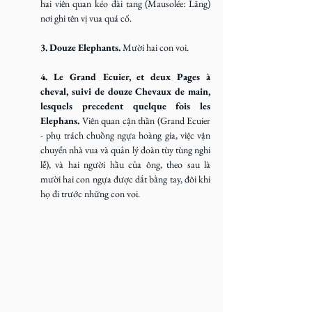
hai viên quan kéo đài tang (Mausolée: Lăng) 
nơi ghi tên vị vua quá cố.
3. Douze Elephants. 
Mười hai con voi.
4. Le Grand Ecuier, et deux Pages à 
cheval, suivi de douze Chevaux de main, 
lesquels precedent quelque fois les 
Elephans. 
Viên quan cận thần (Grand Ecuier 
- phụ trách chuồng ngựa hoàng gia, việc vận 
chuyển nhà vua và quản lý đoàn tùy tùng nghi 
lễ), và hai người hầu của ông, theo sau là 
mười hai con ngựa được dắt bằng tay, đôi khi 
họ đi trước những con voi.