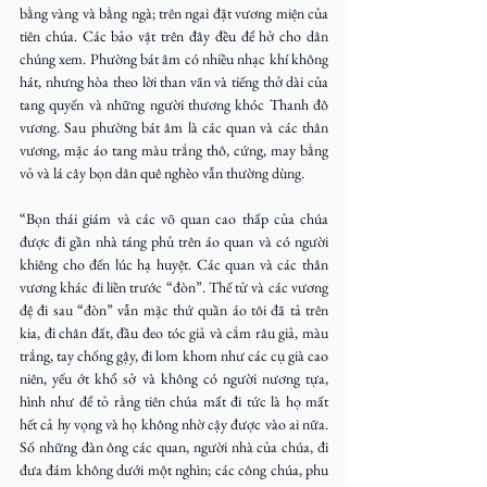
bằng vàng và bằng ngà; trên ngai đặt vương miện của 
tiên chúa. Các bảo vật trên đây đều để hở cho dân 
chúng xem. Phường bát âm có nhiều nhạc khí không 
hát, nhưng hòa theo lời than vãn và tiếng thở dài của 
tang quyến và những người thương khóc Thanh đô 
vương. Sau phường bát âm là các quan và các thân 
vương, mặc áo tang màu trắng thô, cứng, may bằng 
vỏ và lá cây bọn dân quê nghèo vẫn thường dùng.
“Bọn thái giám và các võ quan cao thấp của chúa 
được đi gần nhà táng phủ trên áo quan và có người 
khiêng cho đến lúc hạ huyệt. Các quan và các thân 
vương khác đi liền trước “đòn”. Thế tử và các vương 
đệ đi sau “đòn” vẫn mặc thứ quần áo tôi đã tả trên 
kia, đi chân đất, đầu đeo tóc giả và cắm râu giả, màu 
trắng, tay chống gậy, đi lom khom như các cụ già cao 
niên, yếu ớt khổ sở và không có người nương tựa, 
hình như để tỏ rằng tiên chúa mất đi tức là họ mất 
hết cả hy vọng và họ không nhờ cậy được vào ai nữa. 
Số những đàn ông các quan, người nhà của chúa, đi 
đưa đám không dưới một nghìn; các công chúa, phu 