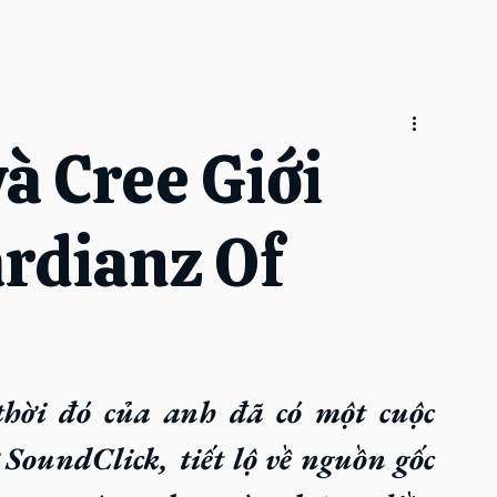
à Cree Giới
rdianz Of
hời đó của anh đã có một cuộc 
SoundClick, tiết lộ về nguồn gốc 