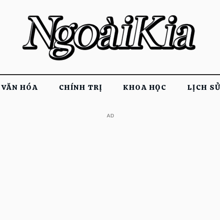
VĂN HÓA
CHÍNH TRỊ
KHOA HỌC
LỊCH S
​AD