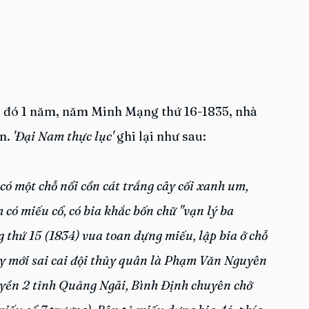
 đó 1 năm, năm Minh Mạng thứ 16-1835, nhà 
n.
 'Đại Nam thực lục' 
ghi lại như sau:
ó một chỗ nổi cồn cát trắng cây cối xanh um, 
 có miếu cổ, có bia khắc bốn chữ "vạn lý ba 
thứ 15 (1834) vua toan dựng miếu, lập bia ở chỗ 
y mới sai cai đội thủy quân là Phạm Văn Nguyên 
yền 2 tỉnh Quảng Ngãi, Bình Định chuyên chở 