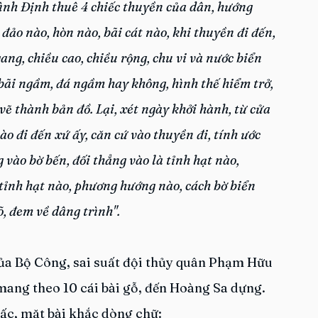
ình Định thuê 4 chiếc thuyền của dân, hướng 
ảo nào, hòn nào, bãi cát nào, khi thuyền đi đến, 
ang, chiều cao, chiều rộng, chu vi và nước biển 
ãi ngầm, đá ngầm hay không, hình thế hiểm trở, 
 vẽ thành bản đồ. Lại, xét ngày khởi hành, từ cửa 
 đi đến xứ ấy, căn cứ vào thuyền đi, tính ước 
 vào bờ bến, đối thẳng vào là tỉnh hạt nào, 
tỉnh hạt nào, phương hướng nào, cách bờ biển 
, đem về dâng trình".
ủa Bộ Công, sai suất đội thủy quân Phạm Hữu 
mang theo 10 cái bài gỗ, đến Hoàng Sa dựng. 
 tấc, mặt bài khắc dòng chữ: