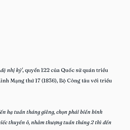
đệ nhị kỷ'
, quyển 122 của Quốc sử quán triều 
nh Mạng thứ 17 (1836), Bộ Công tâu với triều 
 đến hạ tuần tháng giêng, chọn phái biền binh 
iếc thuyền ô, nhằm thượng tuần tháng 2 thì đến 