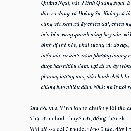
Quảng Ngãi, bắt 2 tỉnh Quảng Ngãi, B
dẫn ra đúng xứ Hoàng Sa. Không cứ là đ
cũng xét xem xứ ấy chiều dài, chiều ng
bốn bên xung quanh nông hay sâu, có b
bình dị thế nào, phải tường tất đo đạc,
biển nào ra khơi, nằm phương hướng nào
được bao nhiêu dặm. Lại từ xứ ấy trông
phương hướng nào, đối chênh chếch là 
chừng bao nhiêu dặm. Nhất nhất nói rõ
Sau đó, vua Minh Mạng chuẩn y lời tâu c
Nhật đem binh thuyền đi, đồng thời cho 
Mỗi bài gỗ dài 5 thước, rộng 5 tấc, dày 1