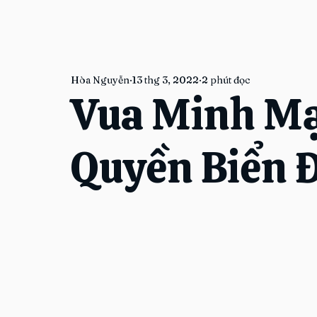
Hòa Nguyễn
13 thg 3, 2022
2 phút đọc
Vua Minh Mạ
Quyền Biển 