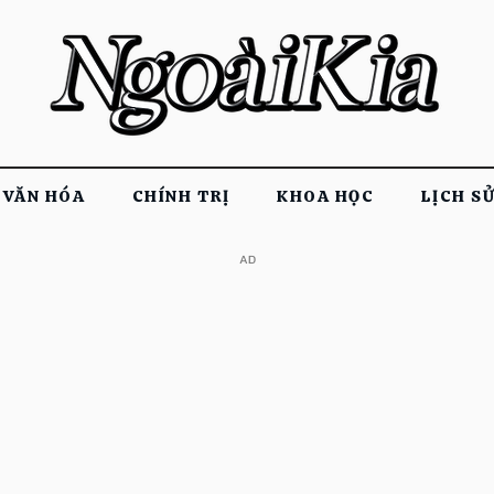
VĂN HÓA
CHÍNH TRỊ
KHOA HỌC
LỊCH S
​AD