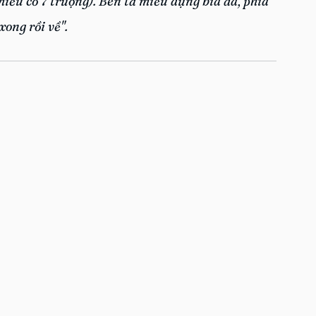
iếu cổ 7 trượng). Bên tả miếu dựng bia đá, phía 
xong rồi về".