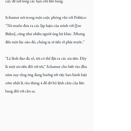
cực để nới lỏng các hạn chế liên bang.
Schumer nói trong một cuộc phỏng vấn với Politico: 
"Tôi muốn đưa ra các lập luận của mình với [Joe 
Biden], cũng như nhiều người ủng hộ khác. Nhưng 
đến một lúc nào đó, chúng ta sẽ tiến về phía trước."
"Là lãnh đạo đa số, tôi có thể đặt ra các ưu tiên. Đây 
là một ưu tiên đối với tôi," Schumer cho biết vào đầu 
năm nay rằng ông đang hướng tới việc ban hành luật 
sớm nhất là vào tháng 4 để dỡ bỏ lệnh cấm của liên 
bang đối với cần sa.