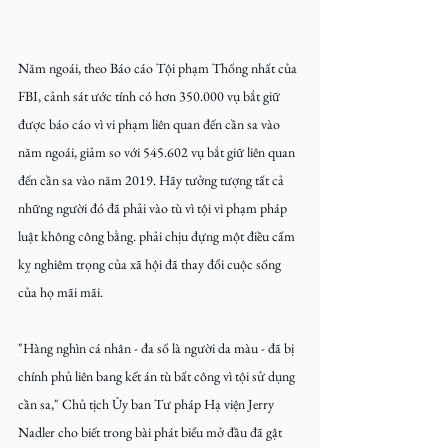
Năm ngoái, theo Báo cáo Tội phạm Thống nhất của 
FBI, cảnh sát ước tính có hơn 350.000 vụ bắt giữ 
được báo cáo vì vi phạm liên quan đến cần sa vào 
năm ngoái, giảm so với 545.602 vụ bắt giữ liên quan 
đến cần sa vào năm 2019. Hãy tưởng tượng tất cả 
những người đó đã phải vào tù vì tội vi phạm pháp 
luật không công bằng. phải chịu đựng một điều cấm 
kỵ nghiêm trọng của xã hội đã thay đổi cuộc sống 
của họ mãi mãi. 
"Hàng nghìn cá nhân - đa số là người da màu - đã bị 
chính phủ liên bang kết án tù bất công vì tội sử dụng 
cần sa," Chủ tịch Ủy ban Tư pháp Hạ viện Jerry 
Nadler cho biết trong bài phát biểu mở đầu đã gật 