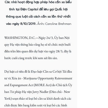
Các nhà hoạt động hợp pháp hóa cần sa biểu 
tình tại Điện Capitol để kêu gọi Quốc hội 
thông qua luật cải cách cần sa lần thứ nhất 
vào ngày 8/10/2019. 
Ảnh: Caroline Brehman
WASHINGTON, D.C.—Ngày 24/3, Ủy ban Nội 
quy Hạ viện thông báo rằng họ sẽ tổ chức một buổi 
điều trần liên quan đến dự luật vào ngày 28/3, đây là 
bước cuối cùng trước khi xem xét lên sàn.
Dự luật có tiêu đề là Đạo luật Cần sa Cơ hội Tái đầu 
tư và Xóa án - Marijuana Opportunity Reinvestment 
and Expungement Act (MORE Act) do Chủ tịch Ủy 
ban Tư pháp Hạ viện Jerry Nadler (Dân chủ - New 
York) soạn thảo sẽ loại bỏ cần sa khỏi danh sách các 
chất được liên bang kiểm soát và loại bỏ các hình 