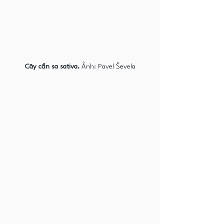
Cây cần sa sativa.
 Ảnh: Pavel Ševela