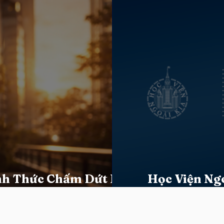
ính Thức Chấm Dứt Hợp
Học Viện Ng