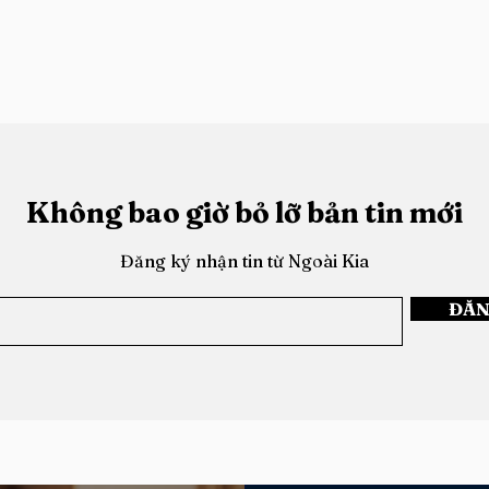
Không bao giờ bỏ lỡ bản tin mới
Đăng ký nhận tin từ Ngoài Kia
Hai Cái Tôi
msmy: Tìm Thấy Chính Mì
ĐĂN
Giữa Lòng Phố Núi