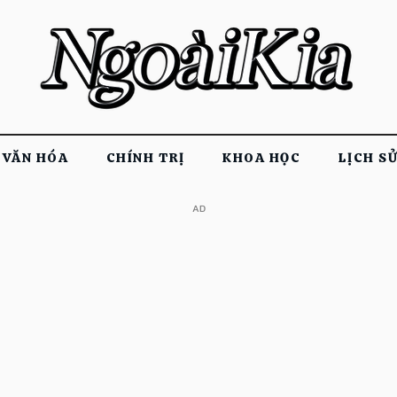
VĂN HÓA
CHÍNH TRỊ
KHOA HỌC
LỊCH S
​AD