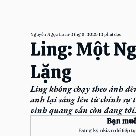
Nguyễn Ngọc Loan
2 thg 9, 2025
12 phút đọc
Ling: Một Ng
Lặng
Ling không chạy theo ánh đè
anh lại sáng lên từ chính sự
vinh quang vẫn còn đang tới
Bạn muố
Đăng ký nki.vn để tiếp t