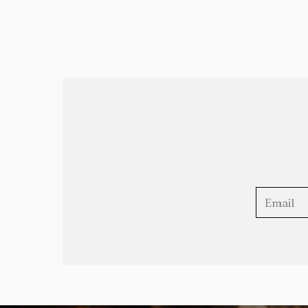
Doc C: Giữa 
Ngô Ngọc Huy: Sau Tiếng
Reo Hò Nightlife