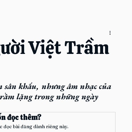
ười Việt Trầm
n sân khấu, nhưng âm nhạc của 
 trầm lặng trong những ngày 
.
n đọc thêm?
ục đọc bài đăng dành riêng này.