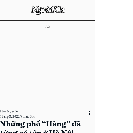
​AD
Hòa Nguyễn
16 thg 8, 2022
5 phút đọc
Những phố “Hàng” đã
từng có tên ở Hà Nội