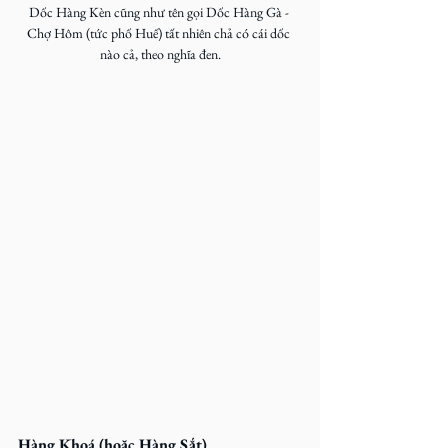
Dốc Hàng Kèn cũng như tên gọi Dốc Hàng Gà - 
Chợ Hôm (tức phố Huế) tất nhiên chả có cái dốc 
nào cả, theo nghĩa đen.
Hàng Khoá (hoặc Hàng Sắt)