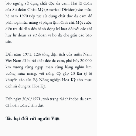
báo ngừng sử dụng chất độc da cam. Hai lữ đoàn 
của Sư đoàn Châu Mỹ (Americal Division) vào mùa 
hè năm 1970 tiếp tục sử dụng chất độc da cam để 
phá hoại mùa màng vi phạm lệnh đình chỉ. Một cuộc 
điều tra đã dẫn đến hành động kỷ luật đối với các chỉ 
huy lữ đoàn và sư đoàn vì họ đã che giấu các báo 
cáo.
Đến năm 1971, 12% tổng diện tích của miền Nam 
Việt Nam đã bị rải chất độc da cam, phá hủy 20.000 
km vuông rừng ngập mặn cùng hàng nghìn km 
vuông mùa màng, với nồng độ gấp 13 lần tỷ lệ 
khuyến cáo của Bộ Nông nghiệp Hoa Kỳ cho mục 
đích sử dụng tại Hoa Kỳ.
Đến ngày 30/6/1971, tình trạng rải chất độc da cam 
đã hoàn toàn chấm dứt.
Tác hại đối với người Việt