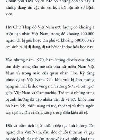
Chính phủ Hoa Kỳ đã bác bỏ những con số này là 
không đáng tin cậy do sai lệch dữ liệu hồ sơ bệnh 
viện.
Hội Chữ Thập đỏ Việt Nam ước lượng có khoảng 1 
triệu nạn nhân Việt Nam, trong đó khoảng 400.000 
người đã bị giết hoặc tàn phế và khoảng 500.000 trẻ 
em sinh ra bị dị dạng, dị tật bởi chất độc hóa học này. 
Vào những năm 1970, hàm lượng dioxin cao được 
tìm thấy trong sữa mẹ của phụ nữ miền Nam Việt 
Nam và trong máu của quân nhân Hoa Kỳ từng 
phục vụ tại Việt Nam. Các khu vực bị ảnh hưởng 
nặng nề nhất là dọc vùng núi Trường Sơn và biên giới 
giữa Việt Nam và Campuchia. Trẻ em ở những vùng 
bị ảnh hưởng đã gặp nhiều vấn đề về sức khỏe như 
hở hàm ếch, thiểu năng trí tuệ, thoát vị và thừa ngón 
tay, ngón chân và đang sống trong điều kiện tồi tệ.
Đất và trầm tích bị ô nhiễm tiếp tục ảnh hưởng đến 
người dân Việt Nam, đầu độc chuỗi thức ăn và gây 
ra các bệnh tật nghiêm trọng về da và nhiều loại ung 