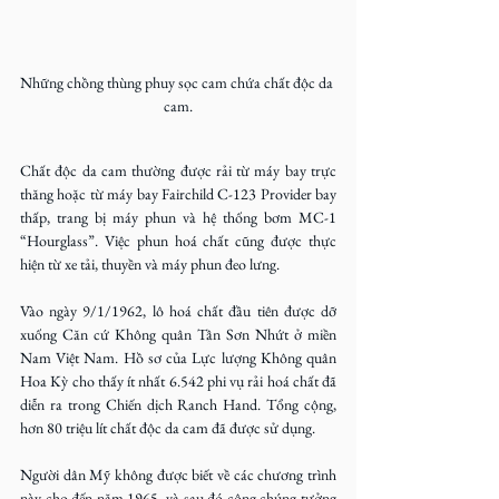
Những chồng thùng phuy sọc cam chứa chất độc da 
cam.
Chất độc da cam thường được rải từ máy bay trực 
thăng hoặc từ máy bay Fairchild C-123 Provider bay 
thấp, trang bị máy phun và hệ thống bơm MC-1 
“Hourglass”. Việc phun hoá chất cũng được thực 
hiện từ xe tải, thuyền và máy phun đeo lưng.
Vào ngày 9/1/1962, lô hoá chất đầu tiên được dỡ 
xuống Căn cứ Không quân Tân Sơn Nhứt ở miền 
Nam Việt Nam. Hồ sơ của Lực lượng Không quân 
Hoa Kỳ cho thấy ít nhất 6.542 phi vụ rải hoá chất đã 
diễn ra trong Chiến dịch Ranch Hand. Tổng cộng, 
hơn 80 triệu lít chất độc da cam đã được sử dụng.
Người dân Mỹ không được biết về các chương trình 
này cho đến năm 1965, và sau đó công chúng tưởng 