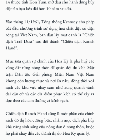
14 thuộc tỉnh Kon Tum, mở đầu cho hành động hủy 
diệt tàn bạo kéo dài hơn 10 năm sau đó.
Vào tháng 11/1961, Tổng thống Kennedy cho phép 
bắt đầu chương trình sử dụng hoá chất diệt cỏ diện 
rộng tại Việt Nam, ban đầu lấy mật danh là “Chiến 
dịch Trail Dust” sau đổi thành “Chiến dịch Ranch 
Hand”.
Mục tiêu quân sự chính của Hoa Kỳ là phá huỷ các 
vùng đất rừng nông thôn để quân đội du kích Mặt 
trận Dân tộc Giải phóng Miền Nam Việt Nam 
không còn lương thực và nơi ẩn náu, đồng thời xoá 
sạch các khu vực nhạy cảm như xung quanh vành 
đai căn cứ và các địa điểm phục kích có thể xảy ra 
dọc theo các con đường và kênh rạch.
Chiến dịch Ranch Hand cũng là một phần của chính 
sách đô thị hóa cưỡng bức, nhằm mục đích phá hủy 
khả năng sinh sống của nông dân ở nông thôn, buộc 
họ phải chạy đến các thành thị do Hoa Kỳ quản lý.