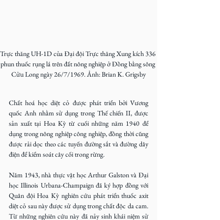
Trực thăng UH-1D của Đại đội Trực thăng Xung kích 336 
phun thuốc rụng lá trên đất nông nghiệp ở Đồng bằng sông 
Cửu Long ngày 26/7/1969. Ảnh: Brian K. Grigsby
Chất hoá học diệt cỏ được phát triển bởi Vương 
quốc Anh nhằm sử dụng trong Thế chiến II, được 
sản xuất tại Hoa Kỳ từ cuối những năm 1940 để 
dụng trong nông nghiệp công nghiệp, đồng thời cũng 
được rải dọc theo các tuyến đường sắt và đường dây 
điện để kiểm soát cây cối trong rừng.
Năm 1943, nhà thực vật học Arthur Galston và Đại 
học Illinois Urbana-Champaign đã ký hợp đồng với 
Quân đội Hoa Kỳ nghiên cứu phát triển thuốc axit 
diệt cỏ sau này được sử dụng trong chất độc da cam. 
Từ những nghiên cứu này đã nảy sinh khái niệm sử 