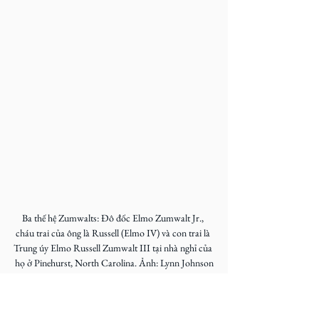
Ba thế hệ Zumwalts: Đô đốc Elmo Zumwalt Jr., 
cháu trai của ông là Russell (Elmo IV) và con trai là 
Trung úy Elmo Russell Zumwalt III tại nhà nghỉ của 
họ ở Pinehurst, North Carolina. Ảnh: Lynn Johnson
Tác phẩm 
‘Cha con tôi’
 dựa theo lời thuật của đô đốc 
Elmo Zumwalt Jr. phát hành tháng 11/1996, có 