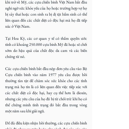
khi trở về Mỹ, các cựu chiến binh Việt Nam bắt đầu 
nghi ngờ sức khỏe yếu của họ hoặc trường hợp vợ họ 
bị sảy thai hoặc con sinh ra bị dị tật bẩm sinh có thể 
liên quan đến các chất diệt cỏ độc hại mà họ đã tiếp 
xúc ở Việt Nam.
Tại Hoa Kỳ, các cơ quan y tế có thẩm quyền ước 
tính có khoảng 250.000 cựu binh Mỹ đã hoặc sẽ chết 
sớm do hậu quả của chất độc da cam và các biến 
chứng từ nó.
Các cựu chiến binh bắt đầu nộp đơn yêu cầu vào Bộ 
Cựu chiến binh vào năm 1977 yêu cầu được bồi 
thường tàn tật để chăm sóc sức khỏe cho các tình 
trạng mà họ tin là có liên quan đến việc tiếp xúc với 
các chất diệt cỏ độc hại, hay cụ thể hơn là dioxin, 
nhưng các yêu cầu của họ đã bị từ chối trừ khi họ có 
thể chứng minh tình trạng đó bắt đầu trong vòng 
một năm sau khi giải ngũ.
Để đủ điều kiện nhận bồi thường, các cựu chiến binh 