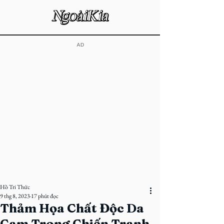
​AD
Hồ Tri Thức
9 thg 8, 2023
17 phút đọc
Thảm Họa Chất Độc Da
Cam Trong Chiến Tranh