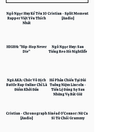
Ngô Ngọc Huy Kể Tên 10
Cristian - Split Moment
Rapper Việt Yêu Thích
[Audio]
Nhất
HIGH4: “Hip-Hop Never
Ngô Ngọc Huy: Sau
Die”
Tiếng Reo Hò Nightlife
Ngũ AKA: Chức Vô Địch
Hồ Phản Chiếu Tại Đài
Battle Rap Online Chỉ Là
Tưởng Niệm Lincoln -
Điểm Khởi Đầu
Tiền Lệ Đáng Sợ Sau
Những Vụ Bắt Giữ
Cristian - Chronograph
Sinéad O’Connor: Nữ Ca
[Audio]
Sĩ Từ Chối Grammy