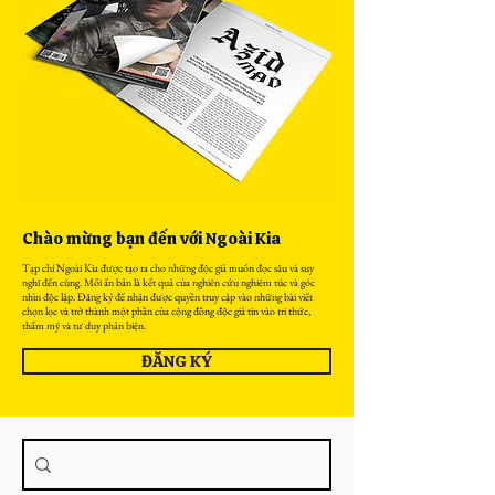
Chào mừng bạn đến với Ngoài Kia
Tạp chí Ngoài Kia được tạo ra cho những độc giả muốn đọc sâu và suy
nghĩ đến cùng. Mỗi ấn bản là kết quả của nghiên cứu nghiêm túc và góc
nhìn độc lập. Đăng ký để nhận được quyền truy cập vào những bài viết
chọn lọc và trở thành một phần của cộng đồng độc giả tin vào tri thức,
thẩm mỹ và tư duy phản biện.
ĐĂNG KÝ