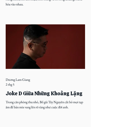
hòa vào nhau.
Dương Lam Giang
2 thg 5
Joke D Giữa Những Khoảng Lặng
Trong căn phòng thu nhỏ, Bố già Tây Nguyên cắt bỏ mọi tạp
âm để bản mix vang lên rõ ràng như cuộc đời anh.