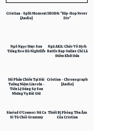
Cristian - Split Moment
HIGH4: “Hip-Hop Never
[Audio]
Die”
Ngô Ngọc Huy: Sau
Ngũ AKA: Chức Vô Địch
Tiếng Reo Hò Nightlife
Battle Rap Online Chỉ Là
Điểm Khởi Đầu
Hồ Phản Chiếu Tại Đài
Cristian - Chronograph
Tưởng Niệm Lincoln -
[Audio]
Tiền Lệ Đáng Sợ Sau
Những Vụ Bắt Giữ
Sinéad O’Connor: Nữ Ca
Thiết Bị Phòng Thu Âm
Sĩ Từ Chối Grammy
Của Cristian