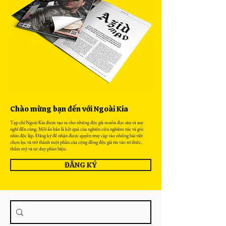
Chào mừng bạn đến với Ngoài Kia
Tạp chí Ngoài Kia được tạo ra cho những độc giả muốn đọc sâu và suy
nghĩ đến cùng. Mỗi ấn bản là kết quả của nghiên cứu nghiêm túc và góc
nhìn độc lập. Đăng ký để nhận được quyền truy cập vào những bài viết
chọn lọc và trở thành một phần của cộng đồng độc giả tin vào tri thức,
thẩm mỹ và tư duy phản biện.
ĐĂNG KÝ